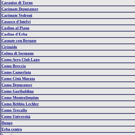
Caraniso di Torno
Carimate Depuratore
Carimate Vedroni
Casasco d'Intelvi
Caslino al Piano
Caslino d'Erba
Casnate con Bernate
Cirimido
Colma di Sormano
Como Aero Club Lago
Como Breccia
Como Camerlata
Como Città Murata
Como Depuratore
Como Garibaldina
Como Monteolimpino
Como Rebbio Lechler
Como Trecallo
Como Università
Dongo
Erba centro