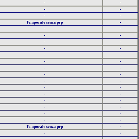
-
-
-
-
-
-
Temporale senza prp
-
-
-
-
-
-
-
-
-
-
-
-
-
-
-
-
-
-
-
-
-
-
-
-
-
-
-
-
-
-
-
Temporale senza prp
-
-
-