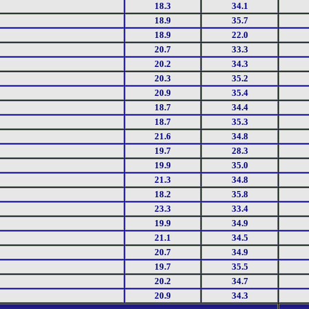
18.3
34.1
18.9
35.7
18.9
22.0
20.7
33.3
20.2
34.3
20.3
35.2
20.9
35.4
18.7
34.4
18.7
35.3
21.6
34.8
19.7
28.3
19.9
35.0
21.3
34.8
18.2
35.8
23.3
33.4
19.9
34.9
21.1
34.5
20.7
34.9
19.7
35.5
20.2
34.7
20.9
34.3