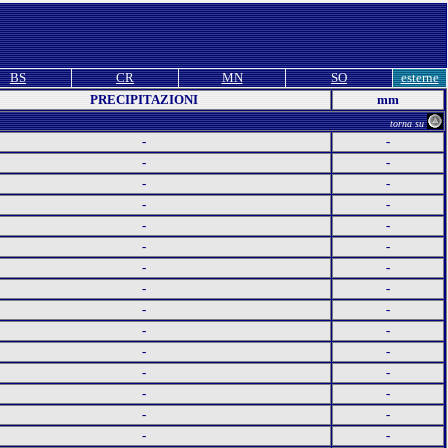
BS
CR
MN
SO
esterne
PRECIPITAZIONI
mm
torna su
-
-
-
-
-
-
-
-
-
-
-
-
-
-
-
-
-
-
-
-
-
-
-
-
-
-
-
-
-
-