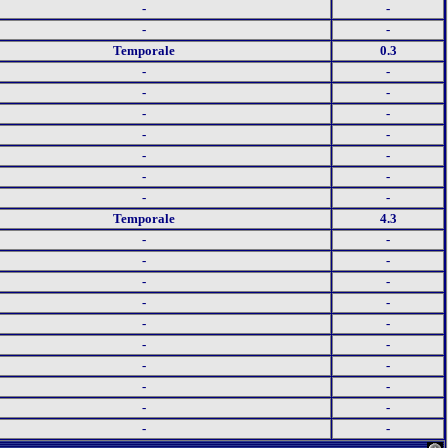
-
-
-
-
Temporale
0.3
-
-
-
-
-
-
-
-
-
-
-
-
-
-
Temporale
4.3
-
-
-
-
-
-
-
-
-
-
-
-
-
-
-
-
-
-
-
-