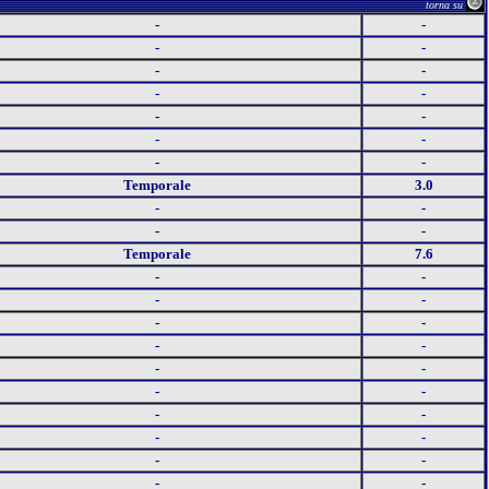
torna su
-
-
-
-
-
-
-
-
-
-
-
-
-
-
Temporale
3.0
-
-
-
-
Temporale
7.6
-
-
-
-
-
-
-
-
-
-
-
-
-
-
-
-
-
-
-
-