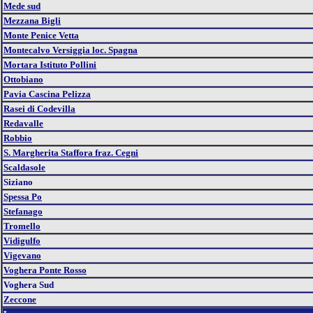
Mede sud
Mezzana Bigli
Monte Penice Vetta
Montecalvo Versiggia loc. Spagna
Mortara Istituto Pollini
Ottobiano
Pavia Cascina Pelizza
Rasei di Codevilla
Redavalle
Robbio
S. Margherita Staffora fraz. Cegni
Scaldasole
Siziano
Spessa Po
Stefanago
Tromello
Vidigulfo
Vigevano
Voghera Ponte Rosso
Voghera Sud
Zeccone