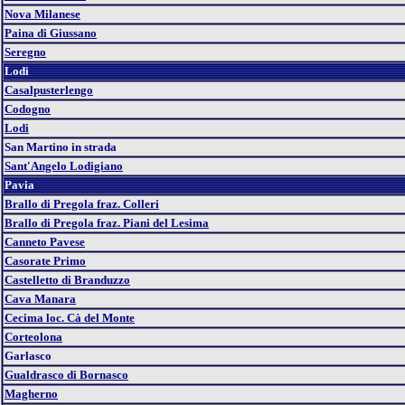
Nova Milanese
Paina di Giussano
Seregno
Lodi
Casalpusterlengo
Codogno
Lodi
San Martino in strada
Sant'Angelo Lodigiano
Pavia
Brallo di Pregola fraz. Colleri
Brallo di Pregola fraz. Piani del Lesima
Canneto Pavese
Casorate Primo
Castelletto di Branduzzo
Cava Manara
Cecima loc. Cà del Monte
Corteolona
Garlasco
Gualdrasco di Bornasco
Magherno