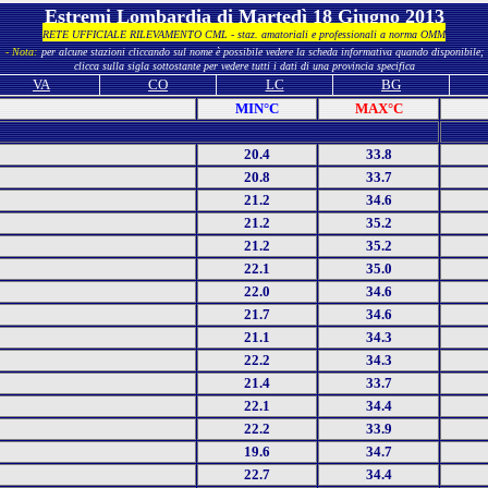
Estremi Lombardia di Martedì 18 Giugno 2013
RETE UFFICIALE RILEVAMENTO CML - staz. amatoriali e professionali a norma OMM
- Nota:
per alcune stazioni cliccando sul nome è possibile vedere la scheda informativa quando disponibile;
clicca sulla sigla sottostante per vedere tutti i dati di una provincia specifica
VA
CO
LC
BG
MIN°C
MAX°C
20.4
33.8
20.8
33.7
21.2
34.6
21.2
35.2
21.2
35.2
22.1
35.0
22.0
34.6
21.7
34.6
21.1
34.3
22.2
34.3
21.4
33.7
22.1
34.4
22.2
33.9
19.6
34.7
22.7
34.4