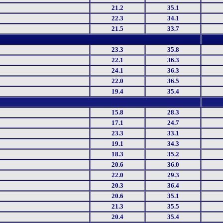
21.2
35.1
22.3
34.1
21.5
33.7
23.3
35.8
22.1
36.3
24.1
36.3
22.0
36.5
19.4
35.4
15.8
28.3
17.1
24.7
23.3
33.1
19.1
34.3
18.3
35.2
20.6
36.0
22.0
29.3
20.3
36.4
20.6
35.1
21.3
35.5
20.4
35.4