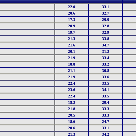
22.0
33.1
20.6
32.7
17.3
29.9
20.9
32.8
19.7
32.9
21.3
33.8
21.6
34.7
20.1
31.2
21.9
33.4
18.8
33.2
21.1
30.8
21.9
33.6
22.4
33.5
23.6
34.1
22.4
33.5
18.2
29.4
21.8
33.3
20.5
33.3
18.6
24.7
20.6
33.1
21.3
34.2