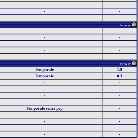
-
-
-
-
-
-
torna su
-
-
-
-
-
-
-
-
-
-
torna su
Temporale
1.8
Temporale
0.3
-
-
-
-
-
-
-
-
Temporale senza prp
-
-
-
-
-
-
-
-
-