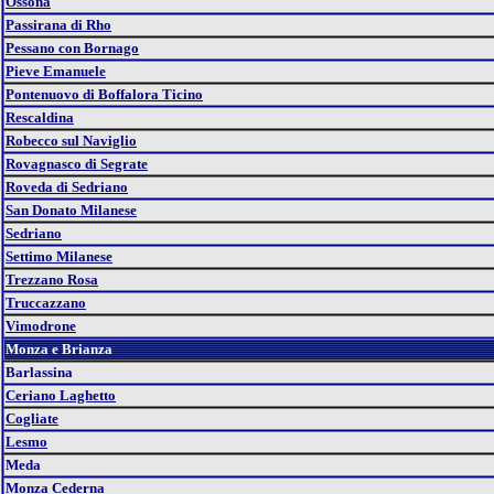
Ossona
Passirana di Rho
Pessano con Bornago
Pieve Emanuele
Pontenuovo di Boffalora Ticino
Rescaldina
Robecco sul Naviglio
Rovagnasco di Segrate
Roveda di Sedriano
San Donato Milanese
Sedriano
Settimo Milanese
Trezzano Rosa
Truccazzano
Vimodrone
Monza e Brianza
Barlassina
Ceriano Laghetto
Cogliate
Lesmo
Meda
Monza Cederna