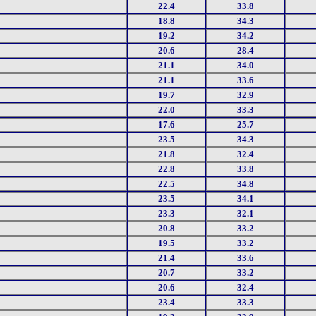
22.4
33.8
18.8
34.3
19.2
34.2
20.6
28.4
21.1
34.0
21.1
33.6
19.7
32.9
22.0
33.3
17.6
25.7
23.5
34.3
21.8
32.4
22.8
33.8
22.5
34.8
23.5
34.1
23.3
32.1
20.8
33.2
19.5
33.2
21.4
33.6
20.7
33.2
20.6
32.4
23.4
33.3