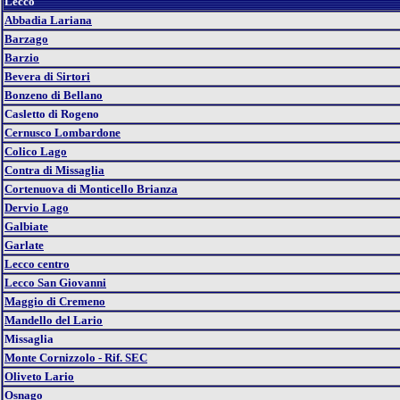
Lecco
Abbadia Lariana
Barzago
Barzio
Bevera di Sirtori
Bonzeno di Bellano
Casletto di Rogeno
Cernusco Lombardone
Colico Lago
Contra di Missaglia
Cortenuova di Monticello Brianza
Dervio Lago
Galbiate
Garlate
Lecco centro
Lecco San Giovanni
Maggio di Cremeno
Mandello del Lario
Missaglia
Monte Cornizzolo - Rif. SEC
Oliveto Lario
Osnago