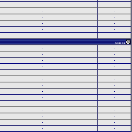
-
-
-
-
-
-
-
-
-
-
-
-
torna su
-
-
-
-
-
-
-
-
-
-
-
-
-
-
-
-
-
-
-
-
-
-
-
-
-
-
-
-