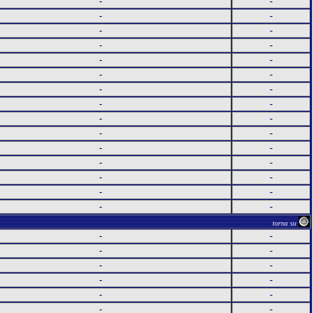
-
-
-
-
-
-
-
-
-
-
-
-
-
-
-
-
-
-
-
-
-
-
-
-
-
-
-
-
-
-
torna su
-
-
-
-
-
-
-
-
-
-
-
-