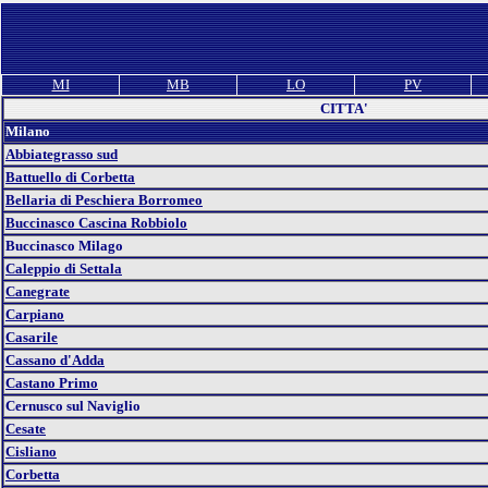
MI
MB
LO
PV
CITTA'
Milano
Abbiategrasso sud
Battuello di Corbetta
Bellaria di Peschiera Borromeo
Buccinasco Cascina Robbiolo
Buccinasco Milago
Caleppio di Settala
Canegrate
Carpiano
Casarile
Cassano d'Adda
Castano Primo
Cernusco sul Naviglio
Cesate
Cisliano
Corbetta