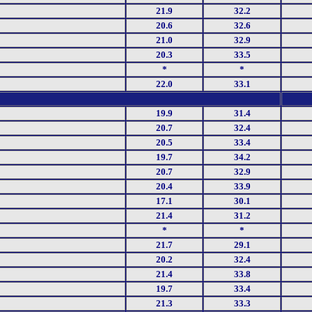
21.9
32.2
20.6
32.6
21.0
32.9
20.3
33.5
*
*
22.0
33.1
19.9
31.4
20.7
32.4
20.5
33.4
19.7
34.2
20.7
32.9
20.4
33.9
17.1
30.1
21.4
31.2
*
*
21.7
29.1
20.2
32.4
21.4
33.8
19.7
33.4
21.3
33.3