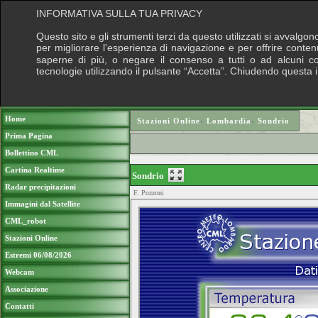
INFORMATIVA SULLA TUA PRIVACY
Questo sito e gli strumenti terzi da questo utilizzati si avvalgon
per migliorare l'esperienza di navigazione e per offrire conten
saperne di più, o negare il consenso a tutti o ad alcuni cook
tecnologie utilizzando il pulsante “Accetta”. Chiudendo questa 
Puoi sostenere le nostre attività con una do
Home
Stazioni Online
›
Lombardia
›
Sondrio
Prima Pagina
Bollettino CML
Cartina Realtime
Sondrio
Radar precipitazioni
F. Pozzoni
Immagini dal Satellite
CML_robot
Stazioni Online
Estremi 06/08/2026
Webcam
Associazione
Contatti