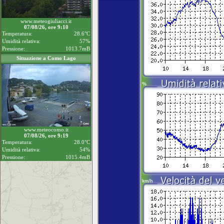
www.meteogiuliacci.it
07/08/26, ore 9:10
Temperatura:
28.6°C
Umidità relativa:
57%
Pressione:
1013.7mB
Situazione a Como Lago
www.meteocomo.it
07/08/26, ore 9:19
Temperatura:
28.0°C
Umidità relativa:
54%
Pressione:
1015.4mB