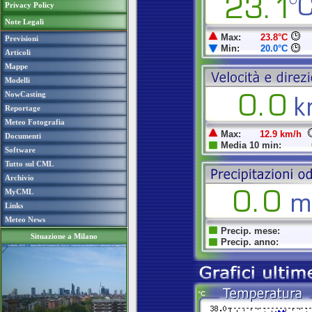
Privacy Policy
Note Legali
Previsioni
Articoli
Mappe
Modelli
NowCasting
Reportage
Meteo Fotografia
Documenti
Software
Tutto sul CML
Archivio
MyCML
Links
Meteo News
Situazione a Milano