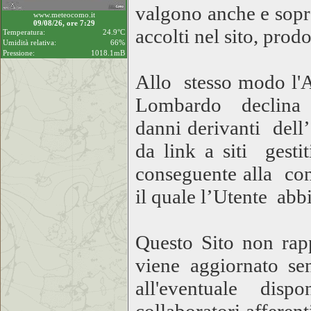
valgono anche e sopra
www.meteocomo.it
09/08/26, ore 7:29
accolti nel sito, prodo
Temperatura:
24.9°C
Umidità relativa:
66%
Pressione:
1018.1mB
Allo stesso modo l'A
Lombardo declina og
danni derivanti dell’
da link a siti gesti
conseguente alla cons
il quale l’Utente abbi
Questo Sito non rapp
viene aggiornato se
all'eventuale disp