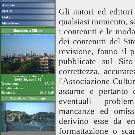
Archivio
Gli autori ed editor
MyCML
Links
qualsiasi momento, s
Meteo News
i contenuti e le moda
Situazione a Milano
dei contenuti del Sit
revisione, fanno il 
pubblicate sul Sito
correttezza, accurat
www.meteogiuliacci.it
l'Associazione Cult
09/08/26, ore 7:30
Temperatura:
27.1°C
Umidità relativa:
59%
assume e pertanto d
Pressione:
1016.3mB
eventuali problemi
Situazione a Como Lago
mancanze ed omissio
derivino esse da er
formattazione o sc