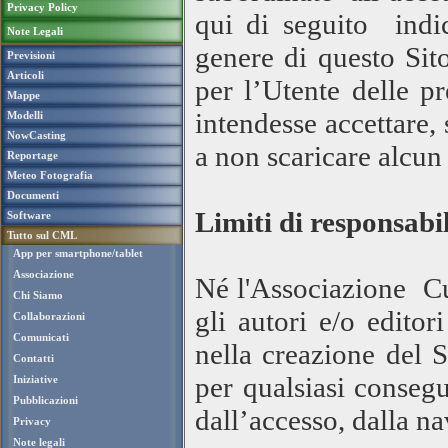
Privacy Policy
qui di seguito indic
Note Legali
genere di questo Sit
Previsioni
Articoli
per l’Utente delle p
Mappe
intendesse accettare, 
Modelli
NowCasting
a non scaricare alcun
Reportage
Meteo Fotografia
Documenti
Limiti di responsabil
Software
Tutto sul CML
App per smartphone/tablet
Associazione
Né l'Associazione C
Chi Siamo
gli autori e/o editor
Collaborazioni
Comunicati
nella creazione del 
Contatti
per qualsiasi conseg
Iniziative
Pubblicazioni
dall’accesso, dalla na
Privacy
Note legali