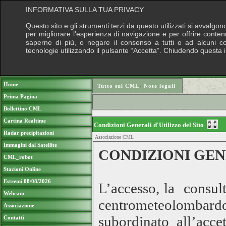
INFORMATIVA SULLA TUA PRIVACY
Questo sito e gli strumenti terzi da questo utilizzati si avvalgon
per migliorare l'esperienza di navigazione e per offrire conten
saperne di più, o negare il consenso a tutti o ad alcuni cook
tecnologie utilizzando il pulsante “Accetta”. Chiudendo questa 
Puoi sostenere le nostre attività con una do
Home
Tutto sul CML
›
Note legali
Prima Pagina
Bollettino CML
Cartina Realtime
Condizioni Generali d'Utilizzo del Sito
Radar precipitazioni
Associazione CML
Immagini dal Satellite
CONDIZIONI GEN
CML_robot
Stazioni Online
Estremi 08/08/2026
L’accesso, la consult
Webcam
centrometeolombardo
Associazione
subordinato all’accet
Contatti