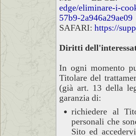
edge/eliminare-i-co
57b9-2a946a29ae09
SAFARI:
https://sup
Diritti dell'interessa
In ogni momento puoi
Titolare del trattam
(già art. 13 della l
garanzia di:
richiedere al Tit
personali che sono
Sito ed accederv