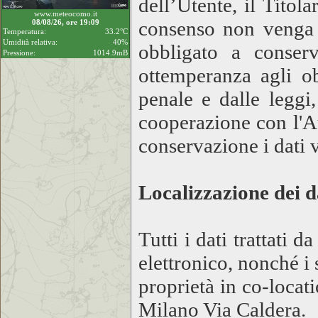
dell’Utente, il Titol
www.meteocomo.it
consenso non venga r
08/08/26, ore 19:09
Temperatura:
33.2°C
Umidità relativa:
40%
obbligato a conser
Pressione:
1014.9mB
ottemperanza agli ob
penale e dalle leggi,
cooperazione con l'Au
conservazione i dati 
Localizzazione dei d
Tutti i dati trattat
elettronico, nonché i
proprietà in co-locat
Milano Via Caldera.