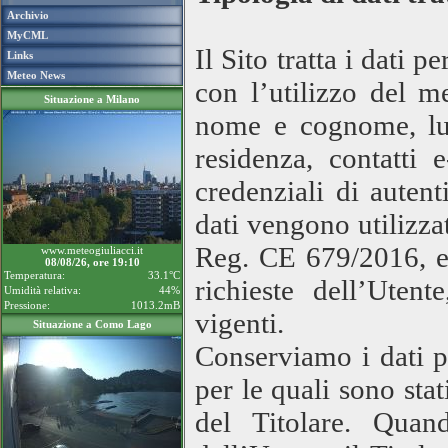
Archivio
MyCML
Il Sito tratta i dati 
Links
Meteo News
con l’utilizzo del m
Situazione a Milano
nome e cognome, luo
residenza, contatti 
credenziali di autent
dati vengono utilizzati
Reg. CE 679/2016, es
www.meteogiuliacci.it
08/08/26, ore 19:10
Temperatura:
33.1°C
richieste dell’Uten
Umidità relativa:
44%
Pressione:
1013.2mB
vigenti.
Situazione a Como Lago
Conserviamo i dati pe
per le quali sono stat
del Titolare. Quan