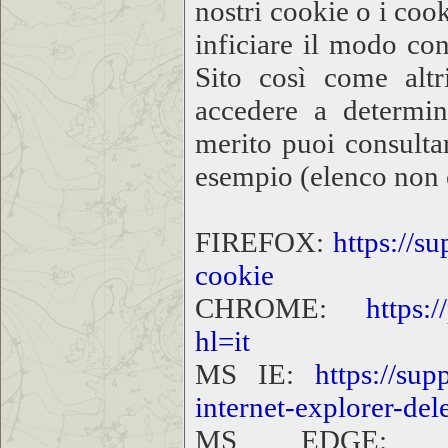
nostri cookie o i cook
inficiare il modo con
Sito così come altr
accedere a determina
merito puoi consultar
esempio (elenco non e
FIREFOX:
https://su
cookie
CHROME:
https://p
hl=it
MS IE:
https://sup
internet-explorer-de
MS EDGE