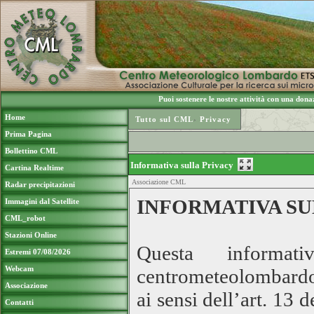
Puoi sostenere le nostre attività con una do
Home
Tutto sul CML
›
Privacy
Prima Pagina
Bollettino CML
Informativa sulla Privacy
Cartina Realtime
Associazione CML
Radar precipitazioni
INFORMATIVA SU
Immagini dal Satellite
CML_robot
Stazioni Online
Questa informa
Estremi 07/08/2026
Webcam
centrometeolombardo.
Associazione
ai sensi dell’art. 13
Contatti