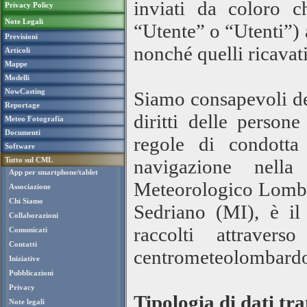
inviati da coloro c
Privacy Policy
Note Legali
“Utente” o “Utenti”) 
Previsioni
nonché quelli ricavati
Articoli
Mappe
Modelli
NowCasting
Siamo consapevoli del
Reportage
diritti delle person
Meteo Fotografia
Documenti
regole di condotta
Software
Tutto sul CML
navigazione nella
App per smartphone/tablet
Meteorologico Lombar
Associazione
Chi Siamo
Sedriano (MI), è il 
Collaborazioni
raccolti attraver
Comunicati
Contatti
centrometeolombardo
Iniziative
Pubblicazioni
Privacy
Tipologia di dati tr
Note legali