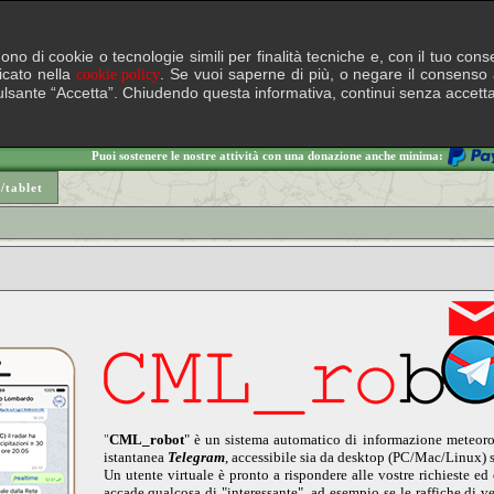
lgono di cookie o tecnologie simili per finalità tecniche e, con il tuo c
ficato nella
. Se vuoi saperne di più, o negare il consenso a
cookie policy
il pulsante “Accetta”. Chiudendo questa informativa, continui senza accett
Puoi sostenere le nostre attività con una donazione anche minima:
/tablet
CML_robot
" è un sistema automatico di informazione meteorol
"
istantanea
Telegram
, accessibile sia da desktop (PC/Mac/Linux) s
Un utente virtuale è pronto a rispondere alle vostre richieste e
accade qualcosa di "interessante", ad esempio se le raffiche di v