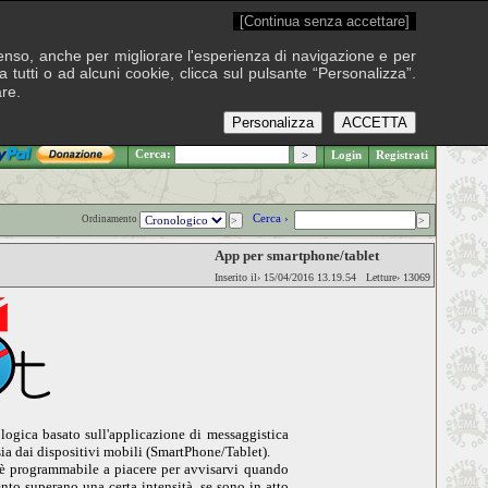
[Continua senza accettare]
onsenso, anche per migliorare l'esperienza di navigazione e per
 tutti o ad alcuni cookie, clicca sul pulsante “Personalizza”.
are.
Personalizza
ACCETTA
.: Lunedì 10 agosto 2026
Cerca:
Login
Registrati
Cerca ›
Ordinamento
App per smartphone/tablet
Inserito il› 15/04/2016 13.19.54 Letture› 13069
ogica basato sull'applicazione di messaggistica
ia dai dispositivi mobili (SmartPhone/Tablet).
d è programmabile a piacere per avvisarvi quando
ento superano una certa intensità, se sono in atto