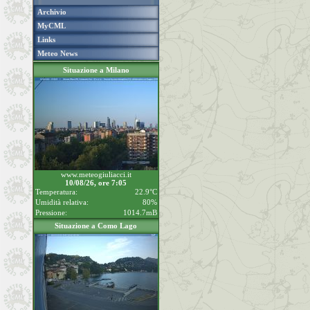
Archivio
MyCML
Links
Meteo News
Situazione a Milano
www.meteogiuliacci.it
10/08/26, ore 7:05
Temperatura:
22.9°C
Umidità relativa:
80%
Pressione:
1014.7mB
Situazione a Como Lago