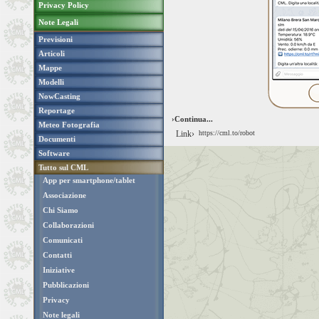
Privacy Policy
Note Legali
Previsioni
Articoli
Mappe
Modelli
NowCasting
Reportage
›Continua...
Meteo Fotografia
Link›
https://cml.to/robot
Documenti
Software
Tutto sul CML
App per smartphone/tablet
Associazione
Chi Siamo
Collaborazioni
Comunicati
Contatti
Iniziative
Pubblicazioni
Privacy
Note legali