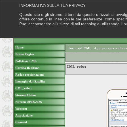
INFORMATIVA SULLA TUA PRIVACY
Questo sito e gli strumenti terzi da questo utilizzati si avva
offrire contenuti in linea con le tue preferenze, come speci
Puoi acconsentire all'utilizzo di tali tecnologie utilizzando 
Home
Tutto sul CML
›
App per smartphone
Prima Pagina
Bollettino CML
CML_robot
Cartina Realtime
Radar precipitazioni
Immagini dal Satellite
CML_robot
Stazioni Online
Estremi 09/08/2026
Webcam
Associazione
Contatti