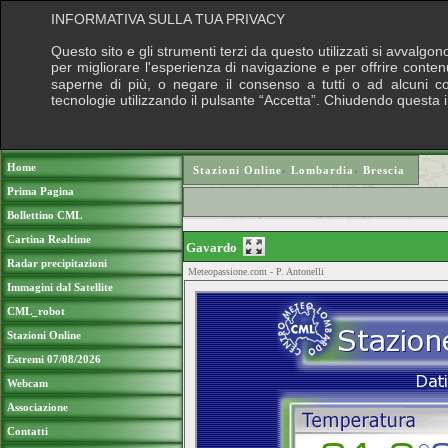
INFORMATIVA SULLA TUA PRIVACY
Questo sito e gli strumenti terzi da questo utilizzati si avvalgon
per migliorare l'esperienza di navigazione e per offrire conten
saperne di più, o negare il consenso a tutti o ad alcuni cook
tecnologie utilizzando il pulsante “Accetta”. Chiudendo questa 
Puoi sostenere le nostre attività con una do
Home
Stazioni Online
›
Lombardia
›
Brescia
Prima Pagina
Bollettino CML
Cartina Realtime
Gavardo
Radar precipitazioni
Meteopassione.com - P. Antonelli
Immagini dal Satellite
CML_robot
Stazioni Online
Estremi 07/08/2026
Webcam
Associazione
Contatti