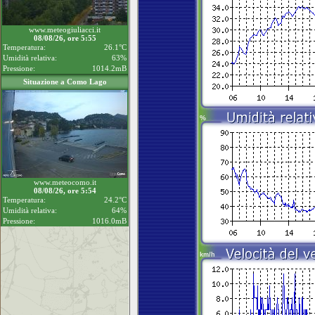
www.meteogiuliacci.it
08/08/26, ore 5:55
Temperatura:
26.1°C
Umidità relativa:
63%
Pressione:
1014.2mB
Situazione a Como Lago
www.meteocomo.it
08/08/26, ore 5:54
Temperatura:
24.2°C
Umidità relativa:
64%
Pressione:
1016.0mB