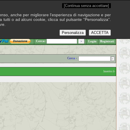
[Continua senza accettare]
onsenso, anche per migliorare l'esperienza di navigazione e per
 tutti o ad alcuni cookie, clicca sul pulsante “Personalizza”.
are.
Personalizza
ACCETTA
.: Venerdì 7 agosto 2026
Cerca:
Login
Registrati
Cerca ›
Inserito il›