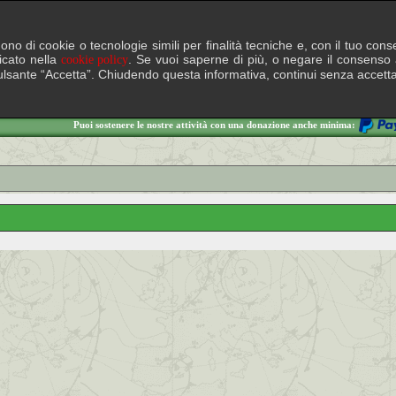
lgono di cookie o tecnologie simili per finalità tecniche e, con il tuo c
ficato nella
. Se vuoi saperne di più, o negare il consenso a
cookie policy
il pulsante “Accetta”. Chiudendo questa informativa, continui senza accett
Puoi sostenere le nostre attività con una donazione anche minima: