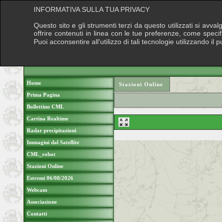
INFORMATIVA SULLA TUA PRIVACY
Questo sito e gli strumenti terzi da questo utilizzati si avva
offrire contenuti in linea con le tue preferenze, come speci
Puoi acconsentire all'utilizzo di tali tecnologie utilizzando 
Home
Stazioni Online
Prima Pagina
Bollettino CML
Cartina Realtime
Radar precipitazioni
Immagini dal Satellite
CML_robot
Stazioni Online
Estremi 06/08/2026
Webcam
Associazione
Contatti