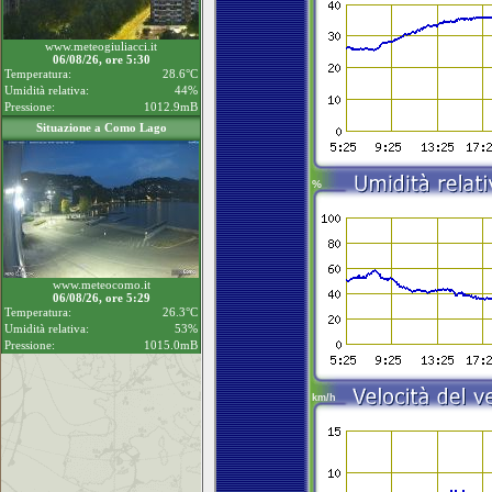
www.meteogiuliacci.it
06/08/26, ore 5:30
Temperatura:
28.6°C
Umidità relativa:
44%
Pressione:
1012.9mB
Situazione a Como Lago
www.meteocomo.it
06/08/26, ore 5:29
Temperatura:
26.3°C
Umidità relativa:
53%
Pressione:
1015.0mB