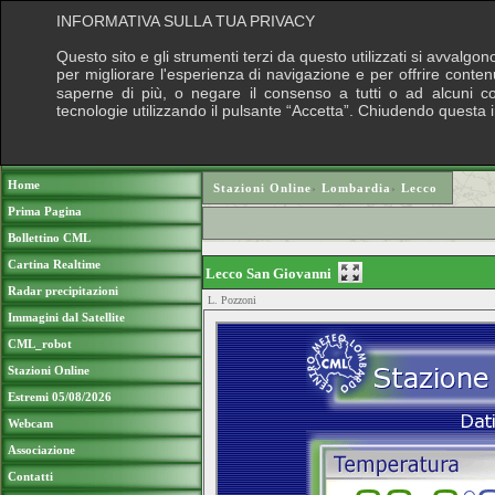
INFORMATIVA SULLA TUA PRIVACY
Questo sito e gli strumenti terzi da questo utilizzati si avvalgon
per migliorare l'esperienza di navigazione e per offrire conten
saperne di più, o negare il consenso a tutti o ad alcuni cook
tecnologie utilizzando il pulsante “Accetta”. Chiudendo questa 
Puoi sostenere le nostre attività con una do
Home
Stazioni Online
›
Lombardia
›
Lecco
Prima Pagina
Bollettino CML
Cartina Realtime
Lecco San Giovanni
Radar precipitazioni
L. Pozzoni
Immagini dal Satellite
CML_robot
Stazioni Online
Estremi 05/08/2026
Webcam
Associazione
Contatti