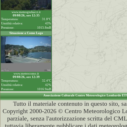
www.meteogiuliacci.it
09/08/26, ore 12:35
Temperatura:
31.8°C
Umidità relativa:
43%
Pressione:
1015.8mB
Situazione a Como Lago
www.meteocomo.it
09/08/26, ore 12:39
Temperatura:
32.4°C
Umidità relativa:
42%
Pressione:
1016.9mB
Associazione Culturale Centro Meteorologico Lombardo ET
Tutto il materiale contenuto in questo sito, s
Copyright 2000-2026 © Centro Meteorologico Lo
parziale, senza l'autorizzazione scritta del CML
tuttavia liberamente pubblicare i dati meteorolog