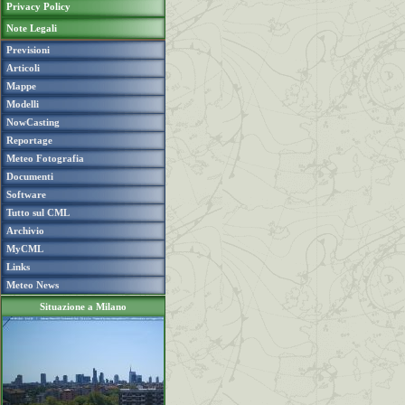
Privacy Policy
Note Legali
Previsioni
Articoli
Mappe
Modelli
NowCasting
Reportage
Meteo Fotografia
Documenti
Software
Tutto sul CML
Archivio
MyCML
Links
Meteo News
Situazione a Milano