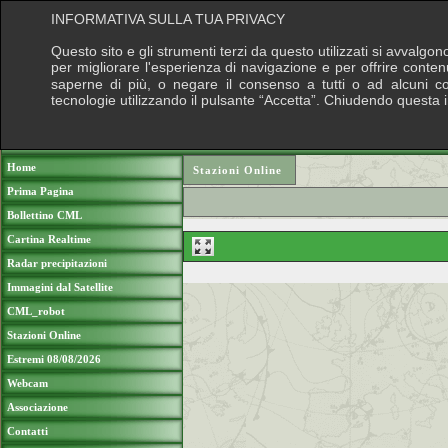
INFORMATIVA SULLA TUA PRIVACY
Questo sito e gli strumenti terzi da questo utilizzati si avvalgon
per migliorare l'esperienza di navigazione e per offrire conten
saperne di più, o negare il consenso a tutti o ad alcuni cook
tecnologie utilizzando il pulsante “Accetta”. Chiudendo questa 
Puoi sostenere le nostre attività con una do
Home
Stazioni Online
Prima Pagina
Bollettino CML
Cartina Realtime
Radar precipitazioni
Immagini dal Satellite
CML_robot
Stazioni Online
Estremi 08/08/2026
Webcam
Associazione
Contatti