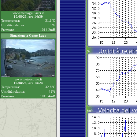
www.meteogiuliacci.it
10/08/26, ore 14:30
Temperatura:
31.1°C
Umidità relativa:
55%
Pressione:
1014.2mB
Situazione a Como Lago
www.meteocomo.it
10/08/26, ore 14:24
Temperatura:
32.8°C
Umidità relativa:
41%
Pressione:
1015.4mB