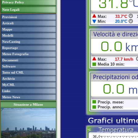
Privacy Policy
Note Legali
Previsioni
Articoli
Mappe
Modelli
NowCasting
Reportage
Meteo Fotografia
Documenti
Software
Tutto sul CML
Archivio
MyCML
Links
Meteo News
Situazione a Milano