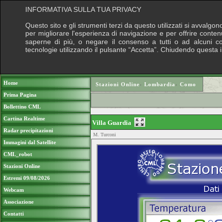
INFORMATIVA SULLA TUA PRIVACY
Questo sito e gli strumenti terzi da questo utilizzati si avvalgon
per migliorare l'esperienza di navigazione e per offrire conten
saperne di più, o negare il consenso a tutti o ad alcuni cook
tecnologie utilizzando il pulsante “Accetta”. Chiudendo questa 
Puoi sostenere le nostre attività con una do
Home
Stazioni Online
›
Lombardia
›
Como
Prima Pagina
Bollettino CML
Cartina Realtime
Villa Guardia
Radar precipitazioni
M. Turconi
Immagini dal Satellite
CML_robot
Stazioni Online
Estremi 09/08/2026
Webcam
Associazione
Contatti