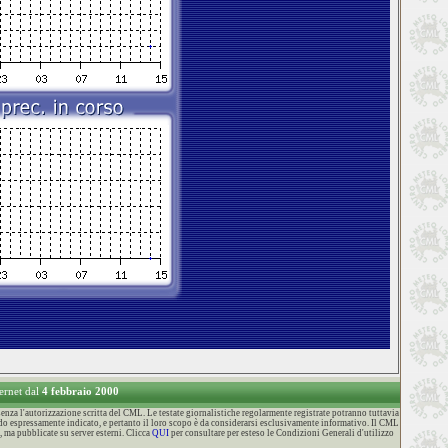
ternet dal
4 febbraio 2000
za l'autorizzazione scritta del CML. Le testate giornalistiche regolarmente registrate potranno tuttavia
o espressamente indicato, e pertanto il loro scopo è da considerarsi esclusivamente informativo. Il CML
, ma pubblicate su server esterni. Clicca
QUI
per consultare per esteso le Condizioni Generali d'utilizzo