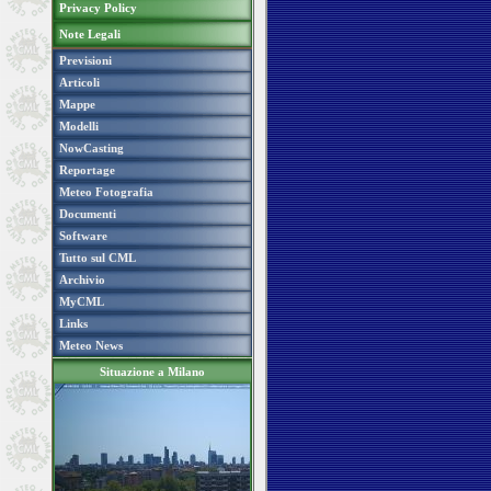
Privacy Policy
Note Legali
Previsioni
Articoli
Mappe
Modelli
NowCasting
Reportage
Meteo Fotografia
Documenti
Software
Tutto sul CML
Archivio
MyCML
Links
Meteo News
Situazione a Milano