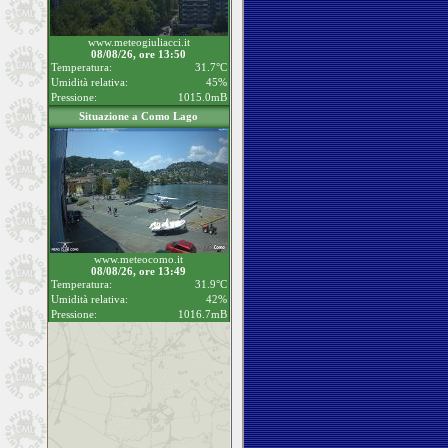
www.meteogiuliacci.it
08/08/26, ore 13:50
Temperatura:
31.7°C
Umidità relativa:
45%
Pressione:
1015.0mB
Situazione a Como Lago
www.meteocomo.it
08/08/26, ore 13:49
Temperatura:
31.9°C
Umidità relativa:
42%
Pressione:
1016.7mB