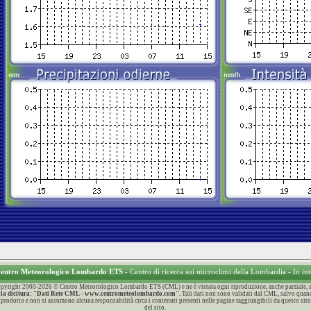
 Centro Meteorologico Lombardo ETS
- Centro di ricerca sui microclimi della Lombardia - In in
 Copyright 2000-2026 © Centro Meteorologico Lombardo ETS (CML) e ne è vietata ogni riproduzione, anche parziale, sen
con la dicitura: "Dati Rete CML - www.centrometeolombardo.com".
Tali dati non sono validati dal CML, salvo quand
 riprodotto e non si assumono alcuna responsabilità circa i contenuti presenti nelle pagine raggiungibili da questo sito
del sito.