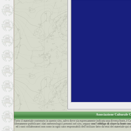
Associazione Culturale
Tutto il materiale contenuto in questo sito, salvo dove sia espressamente indicata una diversa fonte, è
liberamente pubblicare i dati meteorologici presenti nel sito, seppur
con l'obbligo di citare la fonte 
ed i suoi collaboratori non sono in ogni caso responsabili dell'utilizzo fatto da terzi del materiale qui