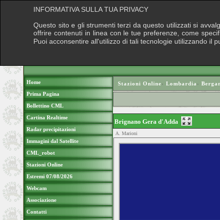
INFORMATIVA SULLA TUA PRIVACY
Questo sito e gli strumenti terzi da questo utilizzati si avva
offrire contenuti in linea con le tue preferenze, come speci
Puoi acconsentire all'utilizzo di tali tecnologie utilizzando 
Home
Stazioni Online
›
Lombardia
›
Berga
Prima Pagina
Bollettino CML
Cartina Realtime
Brignano Gera d'Adda
Radar precipitazioni
A. Marioni
Immagini dal Satellite
CML_robot
Stazioni Online
Estremi 07/08/2026
Webcam
Associazione
Contatti