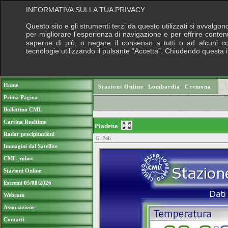
INFORMATIVA SULLA TUA PRIVACY
Questo sito e gli strumenti terzi da questo utilizzati si avvalgon
per migliorare l'esperienza di navigazione e per offrire conten
saperne di più, o negare il consenso a tutti o ad alcuni cook
tecnologie utilizzando il pulsante “Accetta”. Chiudendo questa 
Puoi sostenere le nostre attività con una do
Home
Stazioni Online
›
Lombardia
›
Cremona
Prima Pagina
Bollettino CML
Cartina Realtime
Piadena
Radar precipitazioni
G. Poli
Immagini dal Satellite
CML_robot
Stazioni Online
Estremi 05/08/2026
Webcam
Associazione
Contatti