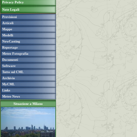
Privacy Policy
Note Legali
Previsioni
Articoli
Mappe
Modelli
NowCasting
Reportage
Meteo Fotografia
Documenti
Software
Tutto sul CML
Archivio
MyCML
Links
Meteo News
Situazione a Milano