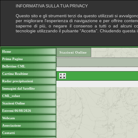
INFORMATIVA SULLA TUA PRIVACY
Questo sito e gli strumenti terzi da questo utilizzati si avvalgon
per migliorare l'esperienza di navigazione e per offrire conten
saperne di più, o negare il consenso a tutti o ad alcuni cook
tecnologie utilizzando il pulsante “Accetta”. Chiudendo questa 
Puoi sostenere le nostre attività con una do
Home
Stazioni Online
Prima Pagina
Bollettino CML
Cartina Realtime
Radar precipitazioni
Immagini dal Satellite
CML_robot
Stazioni Online
Estremi 06/08/2026
Webcam
Associazione
Contatti