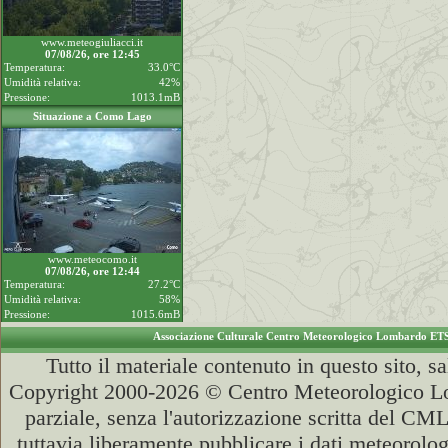
www.meteogiuliacci.it
07/08/26, ore 12:45
Temperatura:
33.0°C
Umidità relativa:
42%
Pressione:
1013.1mB
Situazione a Como Lago
www.meteocomo.it
07/08/26, ore 12:44
Temperatura:
27.2°C
Umidità relativa:
58%
Pressione:
1015.6mB
Associazione Culturale Centro Meteorologico Lombardo ET
Tutto il materiale contenuto in questo sito, s
Copyright 2000-2026 © Centro Meteorologico Lo
parziale, senza l'autorizzazione scritta del CML
tuttavia liberamente pubblicare i dati meteorolog