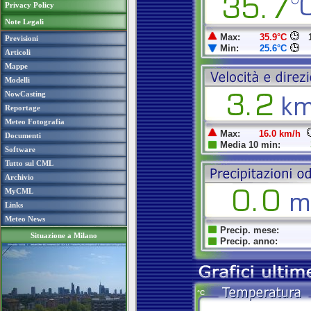
Privacy Policy
Note Legali
Previsioni
Articoli
Mappe
Modelli
NowCasting
Reportage
Meteo Fotografia
Documenti
Software
Tutto sul CML
Archivio
MyCML
Links
Meteo News
Situazione a Milano