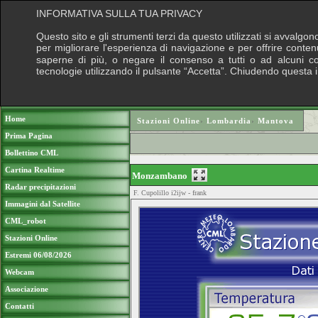
INFORMATIVA SULLA TUA PRIVACY
Questo sito e gli strumenti terzi da questo utilizzati si avvalgon
per migliorare l'esperienza di navigazione e per offrire conten
saperne di più, o negare il consenso a tutti o ad alcuni cook
tecnologie utilizzando il pulsante “Accetta”. Chiudendo questa 
Puoi sostenere le nostre attività con una do
Home
Stazioni Online
›
Lombardia
›
Mantova
Prima Pagina
Bollettino CML
Cartina Realtime
Monzambano
Radar precipitazioni
F. Cupolillo i2ijw - frank
Immagini dal Satellite
CML_robot
Stazioni Online
Estremi 06/08/2026
Webcam
Associazione
Contatti