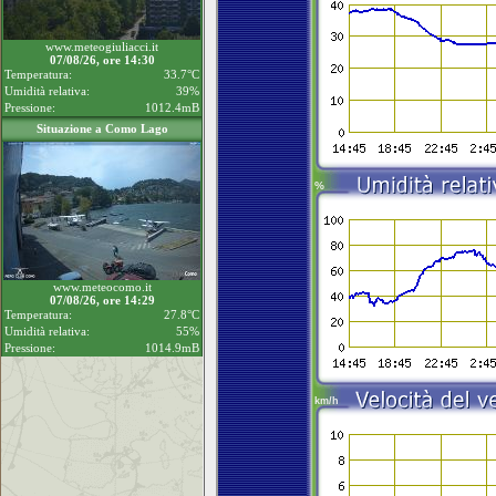
www.meteogiuliacci.it
07/08/26, ore 14:30
Temperatura:
33.7°C
Umidità relativa:
39%
Pressione:
1012.4mB
Situazione a Como Lago
www.meteocomo.it
07/08/26, ore 14:29
Temperatura:
27.8°C
Umidità relativa:
55%
Pressione:
1014.9mB