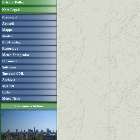
Privacy Policy
Note Legali
Previsioni
Articoli
Mappe
Modelli
NowCasting
Reportage
Meteo Fotografia
Documenti
Software
Tutto sul CML
Archivio
MyCML
Links
Meteo News
Situazione a Milano