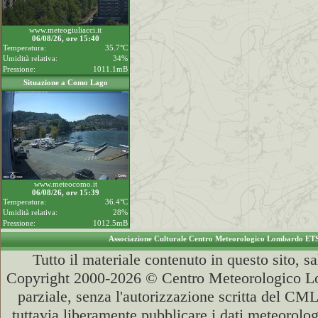
www.meteogiuliacci.it
06/08/26, ore 15:40
Temperatura:
35.7°C
Umidità relativa:
34%
Pressione:
1011.1mB
Situazione a Como Lago
www.meteocomo.it
06/08/26, ore 15:39
Temperatura:
36.4°C
Umidità relativa:
28%
Pressione:
1012.5mB
Associazione Culturale Centro Meteorologico Lombardo ET
Tutto il materiale contenuto in questo sito, s
Copyright 2000-2026 © Centro Meteorologico Lo
parziale, senza l'autorizzazione scritta del CML
tuttavia liberamente pubblicare i dati meteorolog