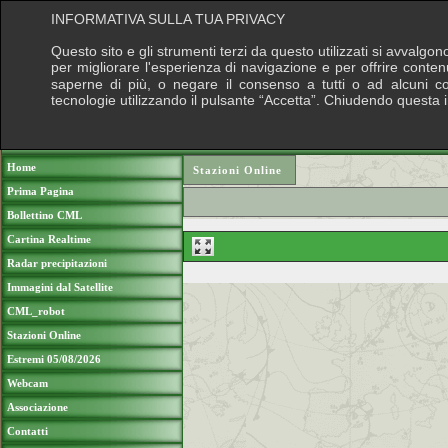
INFORMATIVA SULLA TUA PRIVACY
Questo sito e gli strumenti terzi da questo utilizzati si avvalgon
per migliorare l'esperienza di navigazione e per offrire conten
saperne di più, o negare il consenso a tutti o ad alcuni cook
tecnologie utilizzando il pulsante “Accetta”. Chiudendo questa 
Puoi sostenere le nostre attività con una do
Home
Stazioni Online
Prima Pagina
Bollettino CML
Cartina Realtime
Radar precipitazioni
Immagini dal Satellite
CML_robot
Stazioni Online
Estremi 05/08/2026
Webcam
Associazione
Contatti