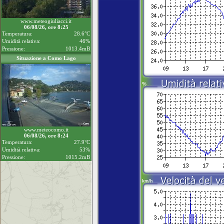
www.meteogiuliacci.it
06/08/26, ore 8:25
Temperatura:
28.6°C
Umidità relativa:
46%
Pressione:
1013.4mB
Situazione a Como Lago
www.meteocomo.it
06/08/26, ore 8:24
Temperatura:
27.9°C
Umidità relativa:
53%
Pressione:
1015.2mB