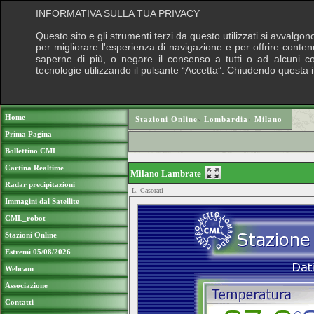
INFORMATIVA SULLA TUA PRIVACY
Questo sito e gli strumenti terzi da questo utilizzati si avvalgon
per migliorare l'esperienza di navigazione e per offrire conten
saperne di più, o negare il consenso a tutti o ad alcuni cook
tecnologie utilizzando il pulsante “Accetta”. Chiudendo questa 
Puoi sostenere le nostre attività con una do
Home
Stazioni Online
›
Lombardia
›
Milano
Prima Pagina
Bollettino CML
Cartina Realtime
Milano Lambrate
Radar precipitazioni
L. Casorati
Immagini dal Satellite
CML_robot
Stazioni Online
Estremi 05/08/2026
Webcam
Associazione
Contatti