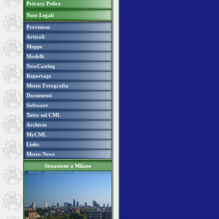
Privacy Policy
Note Legali
Previsioni
Articoli
Mappe
Modelli
NowCasting
Reportage
Meteo Fotografia
Documenti
Software
Tutto sul CML
Archivio
MyCML
Links
Meteo News
Situazione a Milano