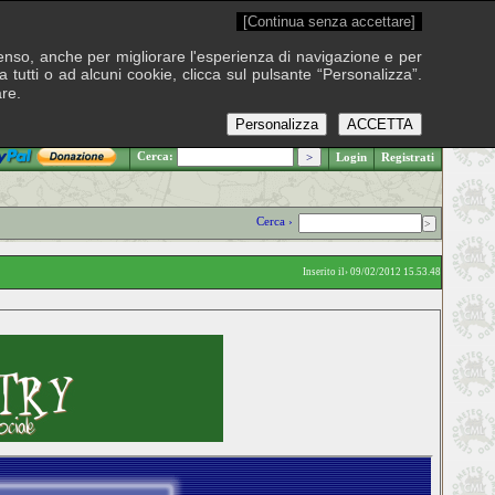
[Continua senza accettare]
onsenso, anche per migliorare l'esperienza di navigazione e per
 tutti o ad alcuni cookie, clicca sul pulsante “Personalizza”.
are.
Personalizza
ACCETTA
.: Sabato 8 agosto 2026
Cerca:
Login
Registrati
Cerca ›
Inserito il› 09/02/2012 15.53.48