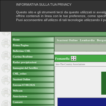
INFORMATIVA SULLA TUA PRIVACY
Questo sito e gli strumenti terzi da questo utilizzati si avva
offrire contenuti in linea con le tue preferenze, come speci
Puoi acconsentire all'utilizzo di tali tecnologie utilizzando 
Home
Stazioni Online
›
Lombardia
›
Berga
Prima Pagina
Bollettino CML
Cartina Realtime
Fontanella
Radar precipitazioni
Into-The-Country Associazione
Immagini dal Satellite
CML_robot
Stazioni Online
Estremi 07/08/2026
Webcam
Associazione
Contatti