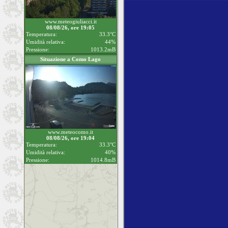
www.meteogiuliacci.it
08/08/26, ore 19:05
Temperatura:
33.3°C
Umidità relativa:
44%
Pressione:
1013.2mB
Situazione a Como Lago
www.meteocomo.it
08/08/26, ore 19:04
Temperatura:
33.3°C
Umidità relativa:
40%
Pressione:
1014.8mB