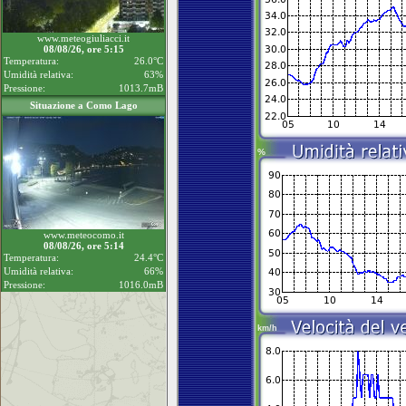
www.meteogiuliacci.it
08/08/26, ore 5:15
Temperatura:
26.0°C
Umidità relativa:
63%
Pressione:
1013.7mB
Situazione a Como Lago
www.meteocomo.it
08/08/26, ore 5:14
Temperatura:
24.4°C
Umidità relativa:
66%
Pressione:
1016.0mB