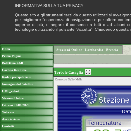
INFORMATIVA SULLA TUA PRIVACY
Questo sito e gli strumenti terzi da questo utilizzati si avvalgon
per migliorare l'esperienza di navigazione e per offrire conten
saperne di più, o negare il consenso a tutti o ad alcuni cook
tecnologie utilizzando il pulsante “Accetta”. Chiudendo questa 
Puoi sostenere le nostre attività con una do
Home
Stazioni Online
›
Lombardia
›
Brescia
Prima Pagina
Bollettino CML
Cartina Realtime
Torbole Casaglia
Radar precipitazioni
Consorzio Oglio Mella
Immagini dal Satellite
CML_robot
Stazioni Online
Estremi 07/08/2026
Webcam
Associazione
Contatti