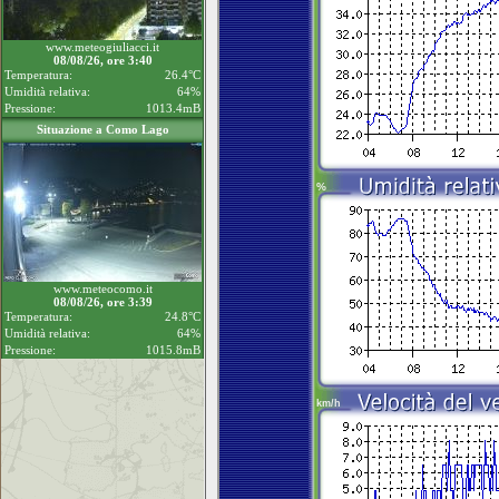
www.meteogiuliacci.it
08/08/26, ore 3:40
Temperatura:
26.4°C
Umidità relativa:
64%
Pressione:
1013.4mB
Situazione a Como Lago
www.meteocomo.it
08/08/26, ore 3:39
Temperatura:
24.8°C
Umidità relativa:
64%
Pressione:
1015.8mB