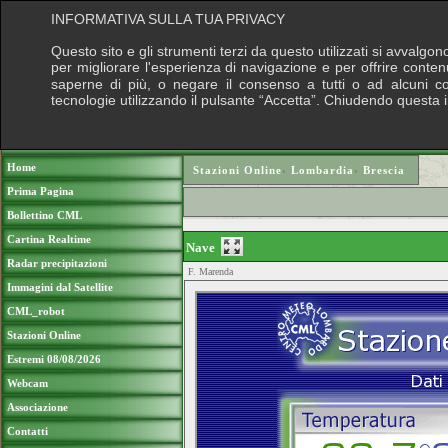
INFORMATIVA SULLA TUA PRIVACY
Questo sito e gli strumenti terzi da questo utilizzati si avvalgon
per migliorare l'esperienza di navigazione e per offrire conten
saperne di più, o negare il consenso a tutti o ad alcuni cook
tecnologie utilizzando il pulsante “Accetta”. Chiudendo questa 
Puoi sostenere le nostre attività con una do
Home
Stazioni Online
›
Lombardia
›
Brescia
Prima Pagina
Bollettino CML
Cartina Realtime
Nave
Radar precipitazioni
F. Marenda
Immagini dal Satellite
CML_robot
Stazioni Online
Estremi 08/08/2026
Webcam
Associazione
Contatti