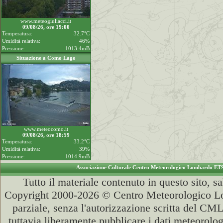
www.meteogiuliacci.it
09/08/26, ore 19:00
Temperatura:
32.7°C
Umidità relativa:
46%
Pressione:
1013.4mB
Situazione a Como Lago
www.meteocomo.it
09/08/26, ore 18:59
Temperatura:
33.2°C
Umidità relativa:
39%
Pressione:
1014.9mB
Associazione Culturale Centro Meteorologico Lombardo ET
Tutto il materiale contenuto in questo sito, s
Copyright 2000-2026 © Centro Meteorologico Lo
parziale, senza l'autorizzazione scritta del CML
tuttavia liberamente pubblicare i dati meteorolog