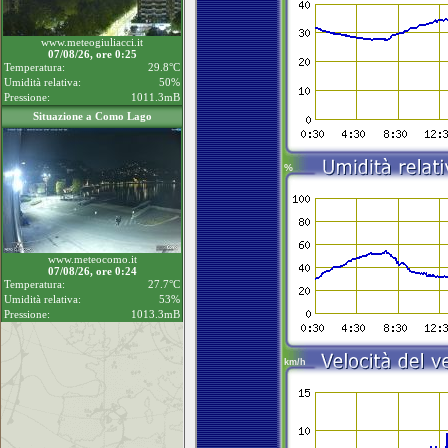
www.meteogiuliacci.it
07/08/26, ore 0:25
Temperatura:
29.8°C
Umidità relativa:
50%
Pressione:
1011.3mB
Situazione a Como Lago
www.meteocomo.it
07/08/26, ore 0:24
Temperatura:
27.7°C
Umidità relativa:
53%
Pressione:
1013.3mB