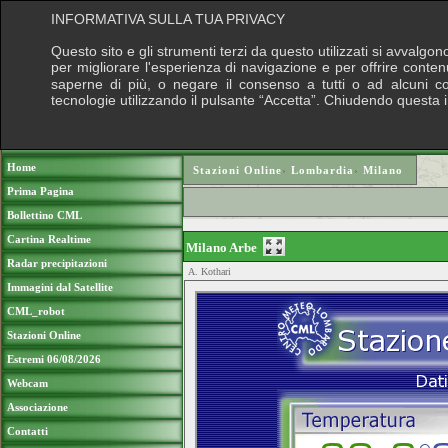
INFORMATIVA SULLA TUA PRIVACY
Questo sito e gli strumenti terzi da questo utilizzati si avvalgon
per migliorare l'esperienza di navigazione e per offrire conten
saperne di più, o negare il consenso a tutti o ad alcuni cook
tecnologie utilizzando il pulsante “Accetta”. Chiudendo questa 
Puoi sostenere le nostre attività con una do
Home
Stazioni Online
›
Lombardia
›
Milano
Prima Pagina
Bollettino CML
Cartina Realtime
Milano Arbe
Radar precipitazioni
A. Kothari
Immagini dal Satellite
CML_robot
Stazioni Online
Estremi 06/08/2026
Webcam
Associazione
Contatti