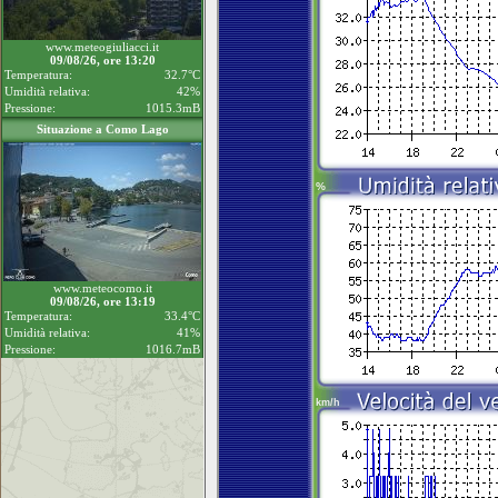
www.meteogiuliacci.it
09/08/26, ore 13:20
Temperatura:
32.7°C
Umidità relativa:
42%
Pressione:
1015.3mB
Situazione a Como Lago
www.meteocomo.it
09/08/26, ore 13:19
Temperatura:
33.4°C
Umidità relativa:
41%
Pressione:
1016.7mB