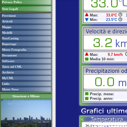
Privacy Policy
Note Legali
Previsioni
Articoli
Mappe
Modelli
NowCasting
Reportage
Meteo Fotografia
Documenti
Software
Tutto sul CML
Archivio
MyCML
Links
Meteo News
Situazione a Milano