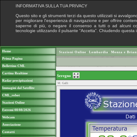
INFORMATIVA SULLA TUA PRIVACY
Questo sito e gli strumenti terzi da questo utilizzati si avvalgon
per migliorare l'esperienza di navigazione e per offrire conten
saperne di più, o negare il consenso a tutti o ad alcuni cook
tecnologie utilizzando il pulsante “Accetta”. Chiudendo questa 
Puoi sostenere le nostre attività con una do
Home
Stazioni Online
›
Lombardia
›
Monza e Brian
Prima Pagina
Bollettino CML
Cartina Realtime
Seregno
Radar precipitazioni
M. Galli
Immagini dal Satellite
CML_robot
Stazioni Online
Estremi 08/08/2026
Webcam
Associazione
Contatti