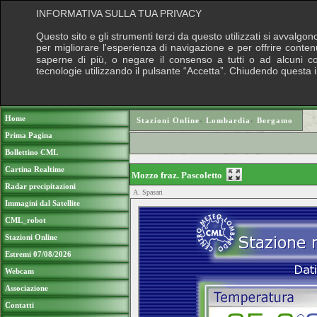
INFORMATIVA SULLA TUA PRIVACY
Questo sito e gli strumenti terzi da questo utilizzati si avvalgon
per migliorare l'esperienza di navigazione e per offrire conten
saperne di più, o negare il consenso a tutti o ad alcuni cook
tecnologie utilizzando il pulsante “Accetta”. Chiudendo questa 
Puoi sostenere le nostre attività con una do
Home
Stazioni Online
›
Lombardia
›
Bergamo
Prima Pagina
Bollettino CML
Cartina Realtime
Mozzo fraz. Pascoletto
Radar precipitazioni
A. Spasari
Immagini dal Satellite
CML_robot
Stazioni Online
Estremi 07/08/2026
Webcam
Associazione
Contatti