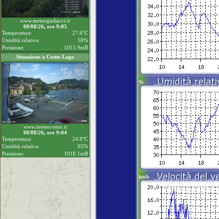
www.meteogiuliacci.it
08/08/26, ore 9:05
Temperatura:
27.6°C
Umidità relativa:
59%
Pressione:
1015.9mB
Situazione a Como Lago
www.meteocomo.it
08/08/26, ore 9:04
Temperatura:
24.9°C
Umidità relativa:
65%
Pressione:
1018.1mB