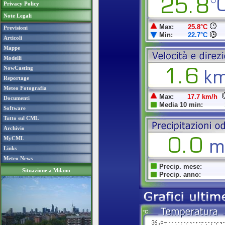
Privacy Policy
Note Legali
Previsioni
Articoli
Mappe
Modelli
NowCasting
Reportage
Meteo Fotografia
Documenti
Software
Tutto sul CML
Archivio
MyCML
Links
Meteo News
Situazione a Milano