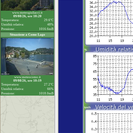
www.meteogiuliacci.it
09/08/26, ore 10:20
Temperatura:
29.6°C
Umidità relativa:
48%
Pressione:
1016.6mB
Situazione a Como Lago
www.meteocomo.it
09/08/26, ore 10:19
Temperatura:
27.2°C
Umidità relativa:
66%
Pressione:
1018.0mB