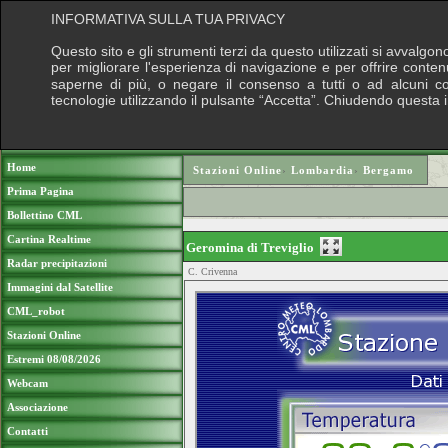
INFORMATIVA SULLA TUA PRIVACY
Questo sito e gli strumenti terzi da questo utilizzati si avvalgon
per migliorare l'esperienza di navigazione e per offrire conten
saperne di più, o negare il consenso a tutti o ad alcuni cook
tecnologie utilizzando il pulsante “Accetta”. Chiudendo questa 
Puoi sostenere le nostre attività con una do
Home
Stazioni Online
›
Lombardia
›
Bergamo
Prima Pagina
Bollettino CML
Cartina Realtime
Geromina di Treviglio
Radar precipitazioni
C. Crivenna
Immagini dal Satellite
CML_robot
Stazioni Online
Estremi 08/08/2026
Webcam
Associazione
Contatti