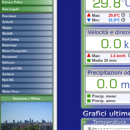
Privacy Policy
Note Legali
Previsioni
Articoli
Mappe
Modelli
NowCasting
Reportage
Meteo Fotografia
Documenti
Software
Tutto sul CML
Archivio
MyCML
Links
Meteo News
Situazione a Milano