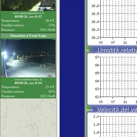
www.meteogiuliacci.it
08/08/26, ore 0:35
Temperatura:
28.6°C
Umidità relativa:
52%
Pressione:
1012.8mB
Situazione a Como Lago
www.meteocomo.it
08/08/26, ore 0:34
Temperatura:
25.4°C
Umidità relativa:
65%
Pressione:
1015.0mB