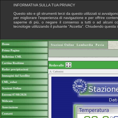
INFORMATIVA SULLA TUA PRIVACY
Questo sito e gli strumenti terzi da questo utilizzati si avvalgon
per migliorare l'esperienza di navigazione e per offrire conten
saperne di più, o negare il consenso a tutti o ad alcuni cook
tecnologie utilizzando il pulsante “Accetta”. Chiudendo questa 
Puoi sostenere le nostre attività con una do
Home
Stazioni Online
›
Lombardia
›
Pavia
Prima Pagina
Bollettino CML
Cartina Realtime
Redavalle
Radar precipitazioni
A. Carbonini
Immagini dal Satellite
CML_robot
Stazioni Online
Estremi 07/08/2026
Webcam
Associazione
Contatti