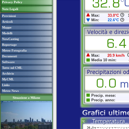
Privacy Policy
Note Legali
Previsioni
Articoli
Mappe
Modelli
NowCasting
Reportage
Meteo Fotografia
Documenti
Software
Tutto sul CML
Archivio
MyCML
Links
Meteo News
Situazione a Milano