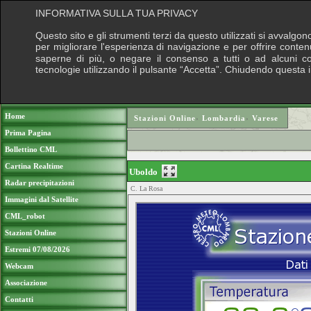
INFORMATIVA SULLA TUA PRIVACY
Questo sito e gli strumenti terzi da questo utilizzati si avvalgon
per migliorare l'esperienza di navigazione e per offrire conten
saperne di più, o negare il consenso a tutti o ad alcuni cook
tecnologie utilizzando il pulsante “Accetta”. Chiudendo questa 
Puoi sostenere le nostre attività con una do
Home
Stazioni Online
›
Lombardia
›
Varese
Prima Pagina
Bollettino CML
Cartina Realtime
Uboldo
Radar precipitazioni
C. La Rosa
Immagini dal Satellite
CML_robot
Stazioni Online
Estremi 07/08/2026
Webcam
Associazione
Contatti