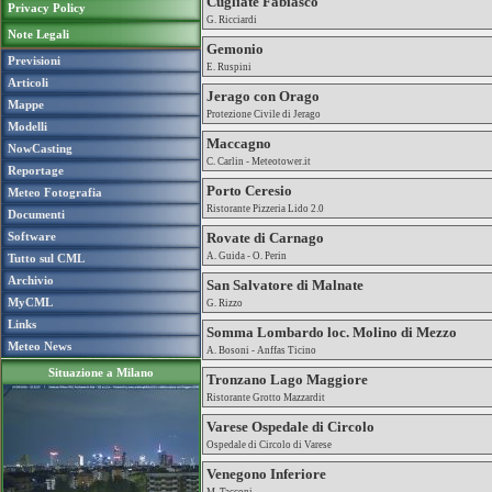
Cugliate Fabiasco
Privacy Policy
G. Ricciardi
Note Legali
Gemonio
Previsioni
E. Ruspini
Articoli
Jerago con Orago
Mappe
Protezione Civile di Jerago
Modelli
Maccagno
NowCasting
C. Carlin - Meteotower.it
Reportage
Porto Ceresio
Meteo Fotografia
Ristorante Pizzeria Lido 2.0
Documenti
Software
Rovate di Carnago
A. Guida - O. Perin
Tutto sul CML
Archivio
San Salvatore di Malnate
MyCML
G. Rizzo
Links
Somma Lombardo loc. Molino di Mezzo
Meteo News
A. Bosoni - Anffas Ticino
Situazione a Milano
Tronzano Lago Maggiore
Ristorante Grotto Mazzardit
Varese Ospedale di Circolo
Ospedale di Circolo di Varese
Venegono Inferiore