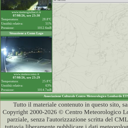
M. Tacconi
www.meteogiuliacci.it
07/08/26, ore 23:30
Temperatura:
28.8°C
Umidità relativa:
51%
Pressione:
1012.6mB
Situazione a Como Lago
www.meteocomo.it
07/08/26, ore 23:29
Temperatura:
25.8°C
Umidità relativa:
63%
Pressione:
1014.7mB
Associazione Culturale Centro Meteorologico Lombardo ET
Tutto il materiale contenuto in questo sito, s
Copyright 2000-2026 © Centro Meteorologico Lo
parziale, senza l'autorizzazione scritta del CML
tuttavia liberamente pubblicare i dati meteorolog