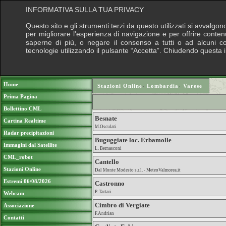
INFORMATIVA SULLA TUA PRIVACY
Questo sito e gli strumenti terzi da questo utilizzati si avvalgon
per migliorare l'esperienza di navigazione e per offrire conten
saperne di più, o negare il consenso a tutti o ad alcuni cook
tecnologie utilizzando il pulsante “Accetta”. Chiudendo questa 
Puoi sostenere le nostre attività con una do
Home
Stazioni Online
›
Lombardia
›
Varese
Prima Pagina
Bollettino CML
Besnate
Cartina Realtime
M.Osculati
Radar precipitazioni
Buguggiate loc. Erbamolle
Immagini dal Satellite
L. Bernasconi
CML_robot
Cantello
Stazioni Online
Dal Monte Modesto s.r.l. - MeteoValmorea.it
Estremi 06/08/2026
Castronno
P. Tartari
Webcam
Cimbro di Vergiate
Associazione
F.Andrian
Contatti