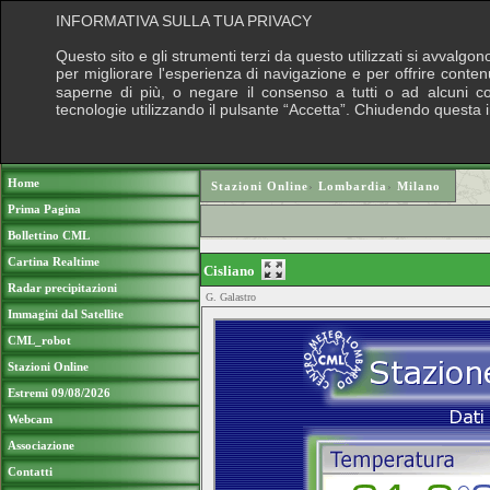
INFORMATIVA SULLA TUA PRIVACY
Questo sito e gli strumenti terzi da questo utilizzati si avvalgon
per migliorare l'esperienza di navigazione e per offrire conten
saperne di più, o negare il consenso a tutti o ad alcuni cook
tecnologie utilizzando il pulsante “Accetta”. Chiudendo questa 
Puoi sostenere le nostre attività con una do
Home
Stazioni Online
›
Lombardia
›
Milano
Prima Pagina
Bollettino CML
Cartina Realtime
Cisliano
Radar precipitazioni
G. Galastro
Immagini dal Satellite
CML_robot
Stazioni Online
Estremi 09/08/2026
Webcam
Associazione
Contatti