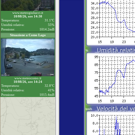
www.meteogiuliacci.it
10/08/26, ore 14:30
Temperatura:
31.1°C
Umidità relativa:
55%
Pressione:
1014.2mB
Situazione a Como Lago
www.meteocomo.it
10/08/26, ore 14:24
Temperatura:
32.8°C
Umidità relativa:
41%
Pressione:
1015.4mB