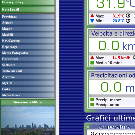
Privacy Policy
Note Legali
Previsioni
Articoli
Mappe
Modelli
NowCasting
Reportage
Meteo Fotografia
Documenti
Software
Tutto sul CML
Archivio
MyCML
Links
Meteo News
Situazione a Milano