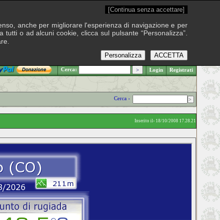
[Continua senza accettare]
onsenso, anche per migliorare l'esperienza di navigazione e per
 tutti o ad alcuni cookie, clicca sul pulsante “Personalizza”.
are.
Personalizza
ACCETTA
.: Sabato 8 agosto 2026
Cerca:
Login
Registrati
Cerca ›
Inserito il› 18/10/2008 17.28.21