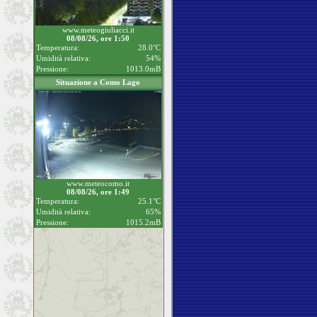
www.meteogiuliacci.it
08/08/26, ore 1:50
Temperatura:
28.0°C
Umidità relativa:
54%
Pressione:
1013.0mB
Situazione a Como Lago
www.meteocomo.it
08/08/26, ore 1:49
Temperatura:
25.1°C
Umidità relativa:
65%
Pressione:
1015.2mB