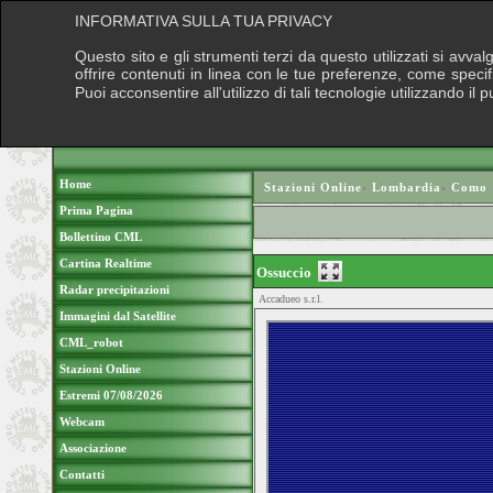
INFORMATIVA SULLA TUA PRIVACY
Questo sito e gli strumenti terzi da questo utilizzati si avva
offrire contenuti in linea con le tue preferenze, come speci
Puoi acconsentire all'utilizzo di tali tecnologie utilizzando 
Home
Stazioni Online
›
Lombardia
›
Como
Prima Pagina
Bollettino CML
Cartina Realtime
Ossuccio
Radar precipitazioni
Accadueo s.r.l.
Immagini dal Satellite
CML_robot
Stazioni Online
Estremi 07/08/2026
Webcam
Associazione
Contatti