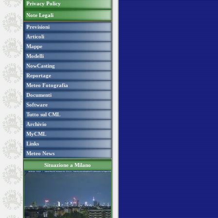
Privacy Policy
Note Legali
Previsioni
Articoli
Mappe
Modelli
NowCasting
Reportage
Meteo Fotografia
Documenti
Software
Tutto sul CML
Archivio
MyCML
Links
Meteo News
Situazione a Milano