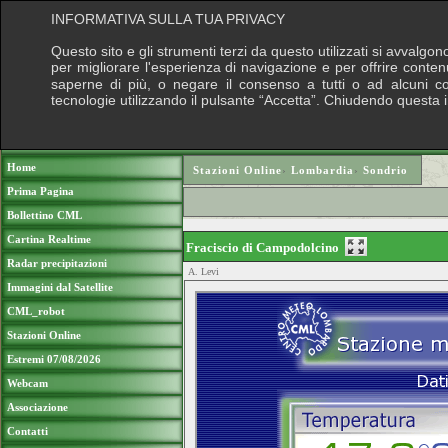
INFORMATIVA SULLA TUA PRIVACY
Questo sito e gli strumenti terzi da questo utilizzati si avvalgon
per migliorare l'esperienza di navigazione e per offrire conten
saperne di più, o negare il consenso a tutti o ad alcuni cook
tecnologie utilizzando il pulsante “Accetta”. Chiudendo questa 
Puoi sostenere le nostre attività con una do
Home
Stazioni Online
›
Lombardia
›
Sondrio
Prima Pagina
Bollettino CML
Cartina Realtime
Fraciscio di Campodolcino
Radar precipitazioni
A. Levi
Immagini dal Satellite
CML_robot
Stazioni Online
Estremi 07/08/2026
Webcam
Associazione
Contatti