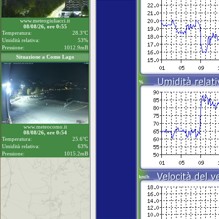
www.meteogiuliacci.it
08/08/26, ore 0:55
Temperatura:
28.3°C
Umidità relativa:
53%
Pressione:
1012.9mB
Situazione a Como Lago
www.meteocomo.it
08/08/26, ore 0:54
Temperatura:
25.6°C
Umidità relativa:
63%
Pressione:
1015.2mB