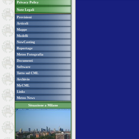
Privacy Policy
Note Legali
Previsioni
Articoli
Mappe
Modelli
NowCasting
Reportage
Meteo Fotografia
Documenti
Software
Tutto sul CML
Archivio
MyCML
Links
Meteo News
Situazione a Milano