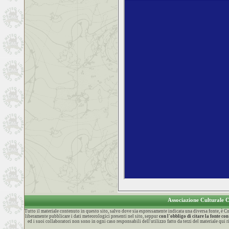
Associazione Culturale
Tutto il materiale contenuto in questo sito, salvo dove sia espressamente indicata una diversa fonte, è
liberamente pubblicare i dati meteorologici presenti nel sito, seppur
con l'obbligo di citare la fonte 
ed i suoi collaboratori non sono in ogni caso responsabili dell'utilizzo fatto da terzi del materiale qui