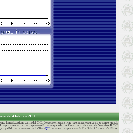
ternet dal
4 febbraio 2000
za l'autorizzazione scritta del CML. Le testate giornalistiche regolarmente registrate potranno tuttavia
o espressamente indicato, e pertanto il loro scopo è da considerarsi esclusivamente informativo. Il CML
, ma pubblicate su server esterni. Clicca
QUI
per consultare per esteso le Condizioni Generali d'utilizzo