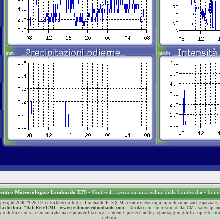
 Centro Meteorologico Lombardo ETS
- Centro di ricerca sui microclimi della Lombardia - In in
 Copyright 2000-2026 © Centro Meteorologico Lombardo ETS (CML) e ne è vietata ogni riproduzione, anche parziale, sen
con la dicitura: "Dati Rete CML - www.centrometeolombardo.com".
Tali dati non sono validati dal CML, salvo quand
 riprodotto e non si assumono alcuna responsabilità circa i contenuti presenti nelle pagine raggiungibili da questo sito
del sito.