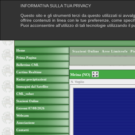
INFORMATIVA SULLA TUA PRIVACY
Questo sito e gli strumenti terzi da questo utilizzati si avva
offrire contenuti in linea con le tue preferenze, come speci
Puoi acconsentire all'utilizzo di tali tecnologie utilizzando 
Home
Stazioni Online
›
Aree Limitrofe
›
Pi
Prima Pagina
Bollettino CML
Cartina Realtime
Meina (NO)
Radar precipitazioni
N. Virgilio
Immagini dal Satellite
CML_robot
Stazioni Online
Estremi 07/08/2026
Webcam
Associazione
Contatti