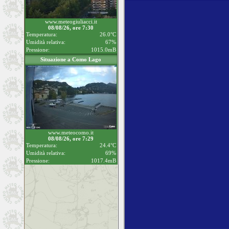
www.meteogiuliacci.it
08/08/26, ore 7:30
Temperatura:
26.0°C
Umidità relativa:
67%
Pressione:
1015.0mB
Situazione a Como Lago
www.meteocomo.it
08/08/26, ore 7:29
Temperatura:
24.4°C
Umidità relativa:
69%
Pressione:
1017.4mB