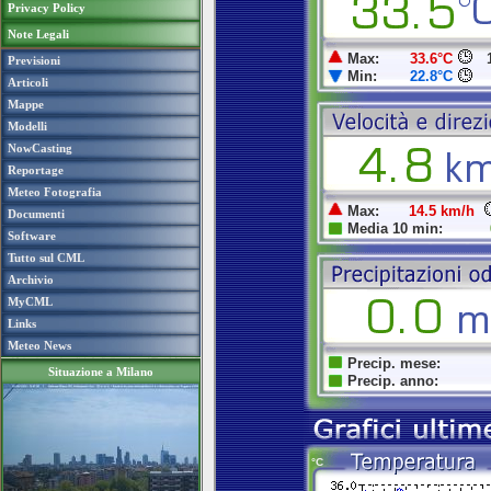
Privacy Policy
Note Legali
Previsioni
Articoli
Mappe
Modelli
NowCasting
Reportage
Meteo Fotografia
Documenti
Software
Tutto sul CML
Archivio
MyCML
Links
Meteo News
Situazione a Milano