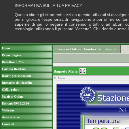
INFORMATIVA SULLA TUA PRIVACY
Questo sito e gli strumenti terzi da questo utilizzati si avvalgon
per migliorare l'esperienza di navigazione e per offrire conten
saperne di più, o negare il consenso a tutti o ad alcuni cook
tecnologie utilizzando il pulsante “Accetta”. Chiudendo questa 
Puoi sostenere le nostre attività con una do
Home
Stazioni Online
›
Lombardia
›
Brescia
Prima Pagina
Bollettino CML
Cartina Realtime
Bagnolo Mella
Radar precipitazioni
O. Merlo
Immagini dal Satellite
CML_robot
Stazioni Online
Estremi 09/08/2026
Webcam
Associazione
Contatti