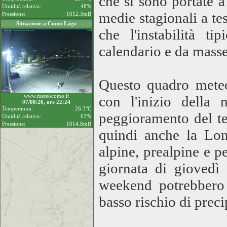
che si sono portate a
Umidità relativa:
48%
medie stagionali a te
Pressione:
1012.3mB
Situazione a Como Lago
che l'instabilità t
calendario e da masse 
Questo quadro meteo
www.meteocomo.it
con l'inizio della
07/08/26, ore 22:24
Temperatura:
26.3°C
peggioramento del te
Umidità relativa:
63%
Pressione:
1014.8mB
quindi anche la Lom
alpine, prealpine e 
giornata di giovedì
weekend potrebbero 
basso rischio di preci