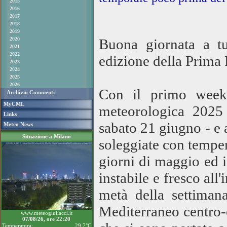
2015
2016
2017
2018
2019
2020
Buona giornata a tu
2021
2022
edizione della Prima 
2023
2024
2025
2026
Con il primo weeke
Archivio Commenti
MyCML
meteorologica 2025 -
Links
sabato 21 giugno - e 
Meteo News
Situazione a Milano
soleggiate con tempera
giorni di maggio ed 
instabile e fresco al
metà della settiman
Mediterraneo centro-
www.meteogiuliacci.it
07/08/26, ore 22:20
Temperatura:
29.7°C