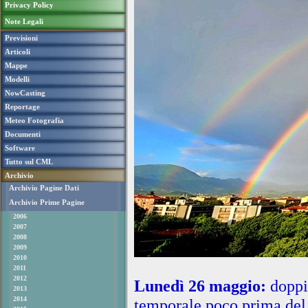
Privacy Policy
Note Legali
Previsioni
Articoli
Mappe
Modelli
NowCasting
Reportage
Meteo Fotografia
Documenti
Software
Tutto sul CML
Archivio
Archivio Pagine Dati
Archivio Prime Pagine
2006
2007
2008
2009
2010
2011
2012
Lunedì 26 maggio:
doppi
2013
2014
temporale poco prima del