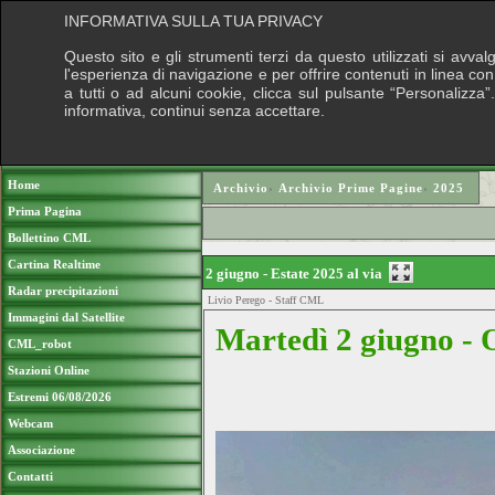
INFORMATIVA SULLA TUA PRIVACY
Questo sito e gli strumenti terzi da questo utilizzati si avva
l'esperienza di navigazione e per offrire contenuti in linea co
a tutti o ad alcuni cookie, clicca sul pulsante “Personalizza”
informativa, continui senza accettare.
Puoi sostenere 
Home
Archivio
›
Archivio Prime Pagine
›
2025
Prima Pagina
Bollettino CML
Cartina Realtime
2 giugno - Estate 2025 al via
Radar precipitazioni
Livio Perego - Staff CML
Immagini dal Satellite
Martedì 2 giugno - 
CML_robot
Stazioni Online
Estremi 06/08/2026
Webcam
Associazione
Contatti