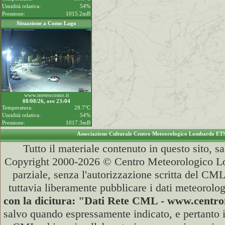
Umidità relativa:
54%
Pressione:
1015.2mB
Situazione a Como Lago
www.meteocomo.it
08/08/26, ore 23:04
Temperatura:
28.7°C
Umidità relativa:
54%
Pressione:
1017.3mB
Associazione Culturale Centro Meteorologico Lombardo ET
Tutto il materiale contenuto in questo sito, s
Copyright 2000-2026 © Centro Meteorologico Lo
parziale, senza l'autorizzazione scritta del CML
tuttavia liberamente pubblicare i dati meteorolog
con la dicitura: "Dati Rete CML - www.cent
salvo quando espressamente indicato, e pertanto i