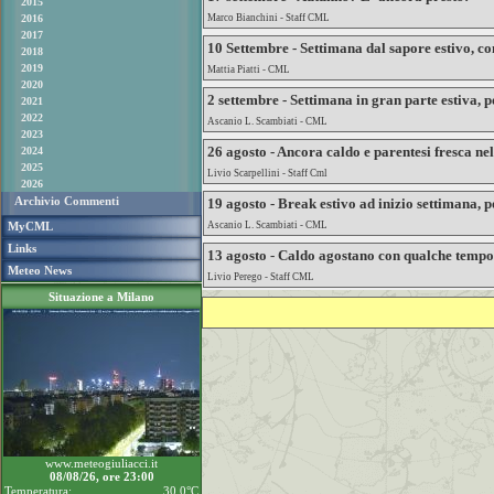
2015
2016
Marco Bianchini - Staff CML
2017
10 Settembre - Settimana dal sapore estivo, c
2018
2019
Mattia Piatti - CML
2020
2 settembre - Settimana in gran parte estiva, 
2021
2022
Ascanio L. Scambiati - CML
2023
26 agosto - Ancora caldo e parentesi fresca nel
2024
2025
Livio Scarpellini - Staff Cml
2026
Archivio Commenti
19 agosto - Break estivo ad inizio settimana, p
MyCML
Ascanio L. Scambiati - CML
Links
13 agosto - Caldo agostano con qualche tempo
Meteo News
Livio Perego - Staff CML
Situazione a Milano
www.meteogiuliacci.it
08/08/26, ore 23:00
Temperatura:
30.0°C