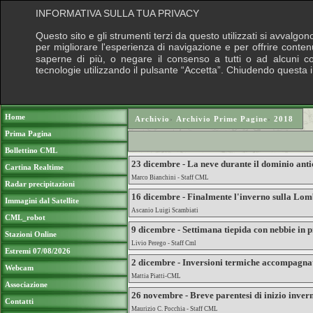
INFORMATIVA SULLA TUA PRIVACY
Questo sito e gli strumenti terzi da questo utilizzati si avvalgon
per migliorare l'esperienza di navigazione e per offrire conten
saperne di più, o negare il consenso a tutti o ad alcuni cook
tecnologie utilizzando il pulsante “Accetta”. Chiudendo questa 
Puoi sostenere le nostre attività con una do
Home
Archivio
›
Archivio Prime Pagine
›
2018
Prima Pagina
Bollettino CML
23 dicembre - La neve durante il dominio anti
Cartina Realtime
Marco Bianchini - Staff CML
Radar precipitazioni
16 dicembre - Finalmente l'inverno sulla Lo
Immagini dal Satellite
Ascanio Luigi Scambiati
CML_robot
9 dicembre - Settimana tiepida con nebbie in p
Stazioni Online
Livio Perego - Staff Cml
Estremi 07/08/2026
2 dicembre - Inversioni termiche accompagnate
Webcam
Mattia Piatti-CML
Associazione
26 novembre - Breve parentesi di inizio inve
Contatti
Maurizio C. Pocchia - Staff CML