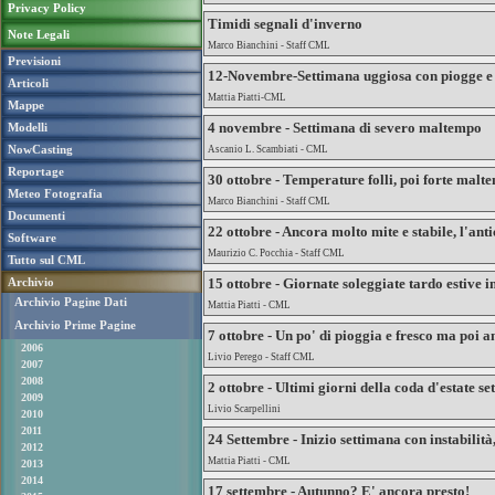
Privacy Policy
Timidi segnali d'inverno
Note Legali
Marco Bianchini - Staff CML
Previsioni
12-Novembre-Settimana uggiosa con piogge e 
Articoli
Mattia Piatti-CML
Mappe
4 novembre - Settimana di severo maltempo
Modelli
NowCasting
Ascanio L. Scambiati - CML
Reportage
30 ottobre - Temperature folli, poi forte mal
Meteo Fotografia
Marco Bianchini - Staff CML
Documenti
22 ottobre - Ancora molto mite e stabile, l'ant
Software
Maurizio C. Pocchia - Staff CML
Tutto sul CML
Archivio
15 ottobre - Giornate soleggiate tardo estive 
Archivio Pagine Dati
Mattia Piatti - CML
Archivio Prime Pagine
7 ottobre - Un po' di pioggia e fresco ma poi 
2006
Livio Perego - Staff CML
2007
2008
2 ottobre - Ultimi giorni della coda d'estate s
2009
Livio Scarpellini
2010
2011
24 Settembre - Inizio settimana con instabilità
2012
Mattia Piatti - CML
2013
2014
17 settembre - Autunno? E' ancora presto!