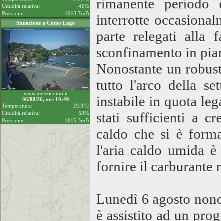
rimanente periodo 
Umidità relativa:
41%
Pressione:
1013.7mB
interrotte occasiona
Situazione a Como Lago
parte relegati alla
sconfinamento in pian
Nonostante un robust
tutto l'arco della se
www.meteocomo.it
instabile in quota leg
06/08/26, ore 10:49
Temperatura:
29.3°C
stati sufficienti a c
Umidità relativa:
53%
Pressione:
1015.3mB
caldo che si è forma
l'aria caldo umida è 
fornire il carburante 
Lunedì 6 agosto nonos
è assistito ad un pr