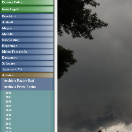
Privacy Policy
Note Legali
Previsioni
Articoli
Mappe
Modelli
NowCasting
Reportage
Meteo Fotografia
Documenti
Software
Tutto sul CML
Archivio
Archivio Pagine Dati
Archivio Prime Pagine
2006
2007
2008
2009
2010
2011
2012
2013
2014