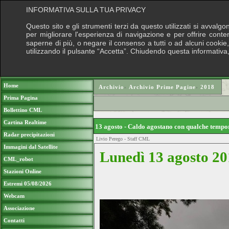
INFORMATIVA SULLA TUA PRIVACY
Questo sito e gli strumenti terzi da questo utilizzati si avvalgo
per migliorare l'esperienza di navigazione e per offrire conte
saperne di più, o negare il consenso a tutti o ad alcuni cookie, 
utilizzando il pulsante “Accetta”. Chiudendo questa informativa
Puoi sostenere le nostre attività con una
Home
Archivio
›
Archivio Prime Pagine
›
2018
Prima Pagina
Bollettino CML
Cartina Realtime
13 agosto - Caldo agostano con qualche temp
Radar precipitazioni
Livio Perego - Staff CML
Immagini dal Satellite
Lunedì 13 agosto 20
CML_robot
Stazioni Online
Estremi 05/08/2026
Webcam
Associazione
Contatti