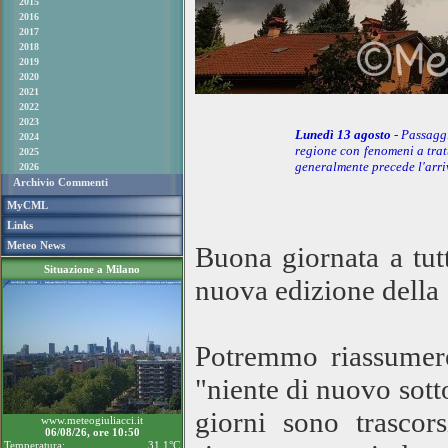
2015
2016
2017
2018
2019
2020
2021
2022
2023
Lunedì 13 agosto
- Passagg
2024
regione con fenomeni a trat
2025
generalmente precede l'arri
2026
Archivio Commenti
MyCML
Links
Meteo News
Buona giornata a tut
Situazione a Milano
nuova edizione della
Potremmo riassumere
"niente di nuovo sotto
giorni sono trascor
www.meteogiuliacci.it
06/08/26, ore 10:50
Temperatura:
31.1°C