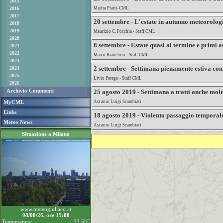
2015
2016
Mattia Piatti-CML
2017
20 settembre - L'estate in autunno meteorolog
2018
2019
Maurizio C. Pocchia - Staff CML
2020
8 settembre - Estate quasi al termine e primi 
2021
2022
Marco Bianchini - Staff CML
2023
2 settembre - Settimana pienamente estiva con i
2024
2025
Livio Perego - Staff CML
2026
Archivio Commenti
25 agosto 2019 - Settimana a tratti anche mol
MyCML
Ascanio Luigi Scambiati
Links
18 agosto 2019 - Violento passaggio temporales
Meteo News
Ascanio Luigi Scambiati
Situazione a Milano
www.meteogiuliacci.it
08/08/26, ore 15:00
Temperatura:
33.5°C