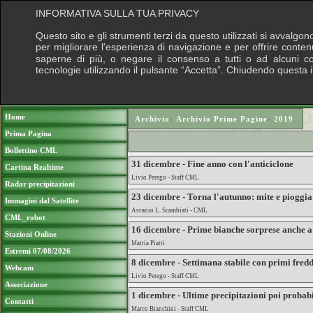
INFORMATIVA SULLA TUA PRIVACY
Questo sito e gli strumenti terzi da questo utilizzati si avvalgon
per migliorare l'esperienza di navigazione e per offrire conten
saperne di più, o negare il consenso a tutti o ad alcuni cook
tecnologie utilizzando il pulsante “Accetta”. Chiudendo questa 
Puoi sostenere le nostre attività con una do
Home
Archivio
›
Archivio Prime Pagine
›
2019
Prima Pagina
Bollettino CML
31 dicembre - Fine anno con l'anticiclone
Cartina Realtime
Livio Perego - Staff CML
Radar precipitazioni
23 dicembre - Torna l'autunno: mite e pioggia 
Immagini dal Satellite
Ascanio L. Scambiati - CML
CML_robot
16 dicembre - Prime bianche sorprese anche a
Stazioni Online
Mattia Piatti
Estremi 07/08/2026
8 dicembre - Settimana stabile con primi fredd
Webcam
Livio Perego - Staff CML
Associazione
1 dicembre - Ultime precipitazioni poi probab
Contatti
Marco Bianchini - Staff CML