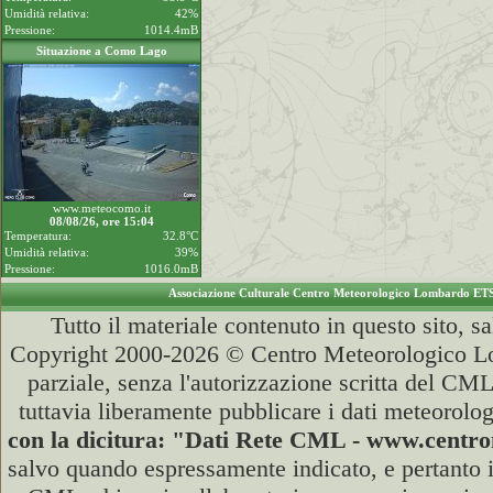
Umidità relativa:
42%
Pressione:
1014.4mB
Situazione a Como Lago
www.meteocomo.it
08/08/26, ore 15:04
Temperatura:
32.8°C
Umidità relativa:
39%
Pressione:
1016.0mB
Associazione Culturale Centro Meteorologico Lombardo ET
Tutto il materiale contenuto in questo sito, s
Copyright 2000-2026 © Centro Meteorologico Lo
parziale, senza l'autorizzazione scritta del CML
tuttavia liberamente pubblicare i dati meteorolog
con la dicitura: "Dati Rete CML - www.cent
salvo quando espressamente indicato, e pertanto i