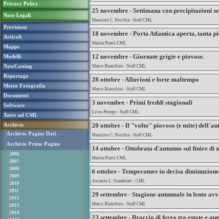
Privacy Policy
25 novembre - Settimana con precipitazioni se
Note Legali
Maurizio C. Pocchia - Staff CML
Previsioni
18 novembre - Porta Atlantica aperta, tanta pi
Articoli
Mattia Piatti-CML
Mappe
12 novembre - Giornate grigie e piovose.
Modelli
NowCasting
Marco Bianchini - Staff CML
Reportage
28 ottobre - Alluvioni e forte maltempo
Meteo Fotografia
Marco Bianchini - Staff CML
Documenti
3 novembre - Primi freddi stagionali
Software
Livio Perego - Staff CML
Tutto sul CML
Archivio
20 ottobre - Il "volto" piovoso (e mite) dell'a
Archivio Pagine Dati
Maurizio C. Pocchia - Staff CML
Archivio Prime Pagine
14 ottobre - Ottobrata d'autunno sul finire di
2006
Mattia Piatti-CML
2007
2008
6 ottobre - Temperature in decisa diminuzione
2009
Ascanio L. Scambiati - CML
2010
2011
29 settembre - Stagione autunnale in lento avv
2012
Marco Bianchini - Staff CML
2013
2014
23 settembre - Braccio di ferro tra estate e au