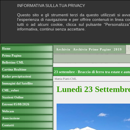
INFORMATIVA SULLA TUA PRIVACY
Questo sito e gli strumenti terzi da questo utilizzati si av
l'esperienza di navigazione e per offrire contenuti in linea 
tutti o ad alcuni cookie, clicca sul pulsante “Personalizza”
informativa, continui senza accettare.
Puoi sost
Home
Archivio
›
Archivio Prime Pagine
›
2019
Prima Pagina
Bollettino CML
Cartina Realtime
23 settembre - Braccio di ferro tra estate e a
Radar precipitazioni
Mattia Piatti-CML
Immagini dal Satellite
Lunedì 23 Settembre
CML_robot
Stazioni Online
Estremi 05/08/2026
Webcam
Associazione
Contatti