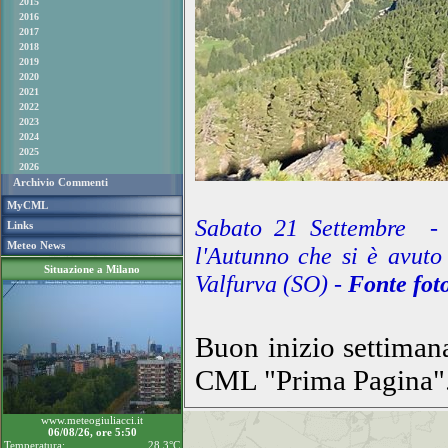
2015
2016
2017
2018
2019
2020
2021
2022
2023
2024
2025
2026
Archivio Commenti
MyCML
Sabato 21 Settembre - qu
Links
Meteo News
l'Autunno che si è avuto 
Situazione a Milano
Valfurva (SO) -
Fonte fot
Buon inizio settimana
CML "Prima Pagina"
www.meteogiuliacci.it
06/08/26, ore 5:50
Temperatura:
28.3°C