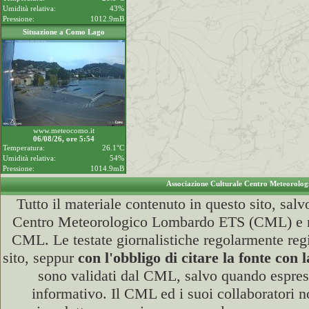
Umidità relativa:
43%
Pressione:
1012.9mB
Situazione a Como Lago
www.meteocomo.it
06/08/26, ore 5:54
Temperatura:
26.1°C
Umidità relativa:
54%
Pressione:
1014.9mB
Associazione Culturale Centro Meteorolo
Tutto il materiale contenuto in questo sito, sa
Centro Meteorologico Lombardo ETS (CML) e ne è 
CML. Le testate giornalistiche regolarmente regis
sito, seppur
con l'obbligo di citare la fonte c
sono validati dal CML, salvo quando espress
informativo. Il CML ed i suoi collaboratori no