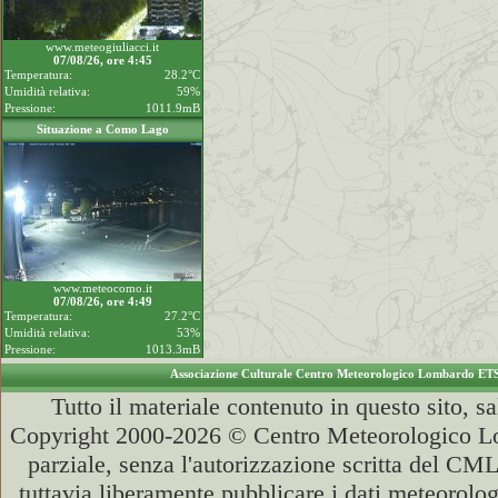
www.meteogiuliacci.it
07/08/26, ore 4:45
Temperatura:
28.2°C
Umidità relativa:
59%
Pressione:
1011.9mB
Situazione a Como Lago
www.meteocomo.it
07/08/26, ore 4:49
Temperatura:
27.2°C
Umidità relativa:
53%
Pressione:
1013.3mB
Associazione Culturale Centro Meteorologico Lombardo ET
Tutto il materiale contenuto in questo sito, s
Copyright 2000-2026 © Centro Meteorologico Lo
parziale, senza l'autorizzazione scritta del CML
tuttavia liberamente pubblicare i dati meteorolog