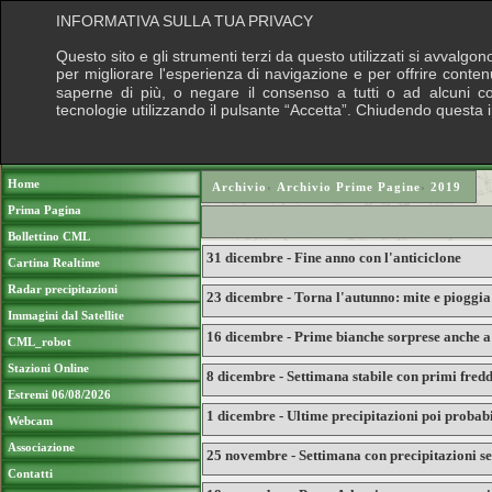
INFORMATIVA SULLA TUA PRIVACY
Questo sito e gli strumenti terzi da questo utilizzati si avvalgon
per migliorare l'esperienza di navigazione e per offrire conten
saperne di più, o negare il consenso a tutti o ad alcuni cook
tecnologie utilizzando il pulsante “Accetta”. Chiudendo questa 
Puoi sostenere le nostre attività con una do
Home
Archivio
›
Archivio Prime Pagine
›
2019
Prima Pagina
Bollettino CML
31 dicembre - Fine anno con l'anticiclone
Cartina Realtime
Radar precipitazioni
23 dicembre - Torna l'autunno: mite e pioggia 
Immagini dal Satellite
16 dicembre - Prime bianche sorprese anche a
CML_robot
Stazioni Online
8 dicembre - Settimana stabile con primi fredd
Estremi 06/08/2026
1 dicembre - Ultime precipitazioni poi probab
Webcam
Associazione
25 novembre - Settimana con precipitazioni se
Contatti