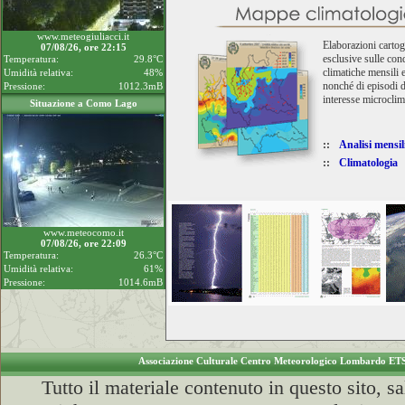
www.meteogiuliacci.it
Elaborazioni cartog
07/08/26, ore 22:15
esclusive sulle con
Temperatura:
29.8°C
climatiche mensili e
Umidità relativa:
48%
nonché di episodi d
Pressione:
1012.3mB
interesse microclim
Situazione a Como Lago
::
Analisi mensil
::
Climatologia
www.meteocomo.it
07/08/26, ore 22:09
Temperatura:
26.3°C
Umidità relativa:
61%
Pressione:
1014.6mB
Associazione Culturale Centro Meteorologico Lombardo ET
Tutto il materiale contenuto in questo sito, s