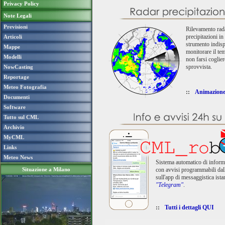
Privacy Policy
Note Legali
Previsioni
Rilevamento rada
precipitazioni in
Articoli
strumento indisp
Mappe
monitorare il tem
Modelli
non farsi coglier
sprovvista.
NowCasting
Reportage
Meteo Fotografia
::
Animazion
Documenti
Software
Tutto sul CML
Archivio
MyCML
Links
Meteo News
Sistema automatico di inform
Situazione a Milano
con avvisi programmabili dall
sull'app di messaggistica ista
"Telegram"
.
::
Tutti i dettagli QUI