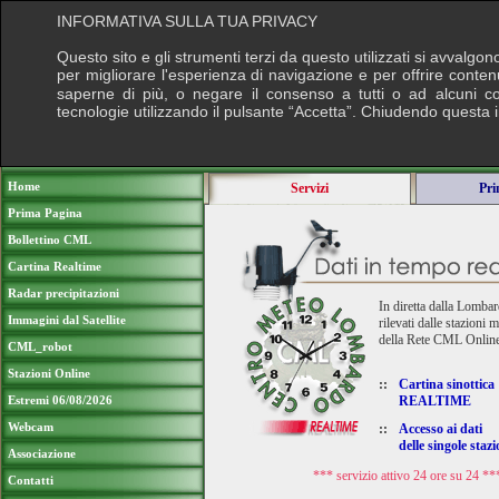
INFORMATIVA SULLA TUA PRIVACY
Questo sito e gli strumenti terzi da questo utilizzati si avvalgon
per migliorare l'esperienza di navigazione e per offrire conten
saperne di più, o negare il consenso a tutti o ad alcuni cook
tecnologie utilizzando il pulsante “Accetta”. Chiudendo questa 
Puoi sostenere le nostre attività con una do
Home
Servizi
Pri
Prima Pagina
Bollettino CML
Cartina Realtime
Radar precipitazioni
In diretta dalla Lombardi
Immagini dal Satellite
rilevati dalle stazioni 
della Rete CML Online
CML_robot
Stazioni Online
::
Cartina sinottica
Estremi 06/08/2026
REALTIME
Webcam
::
Accesso ai dati
delle singole stazi
Associazione
*** servizio attivo 24 ore su 24 **
Contatti