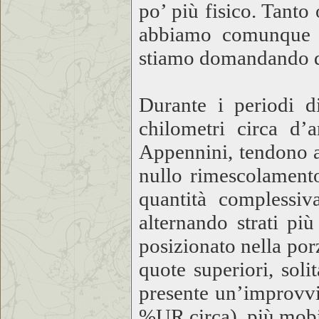
po’ più fisico. Tanto
abbiamo comunque no
stiamo domandando di 
Durante i periodi di
chilometri circa d’
Appennini, tendono a
nullo rimescolamento
quantità complessi
alternando strati p
posizionato nella po
quote superiori, sol
presente un’improvvi
%UR circa), più mobile