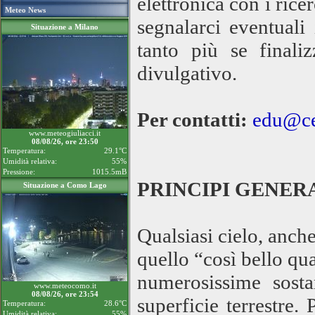
elettronica con i rice
Meteo News
segnalarci eventuali
Situazione a Milano
tanto più se finaliz
divulgativo.
Per contatti:
edu@ce
www.meteogiuliacci.it
08/08/26, ore 23:50
Temperatura:
29.1°C
Umidità relativa:
55%
Pressione:
1015.5mB
PRINCIPI GENER
Situazione a Como Lago
Qualsiasi cielo, anch
quello “così bello qua
numerosissime sosta
www.meteocomo.it
08/08/26, ore 23:54
superficie terrestre
Temperatura:
28.6°C
Umidità relativa:
55%