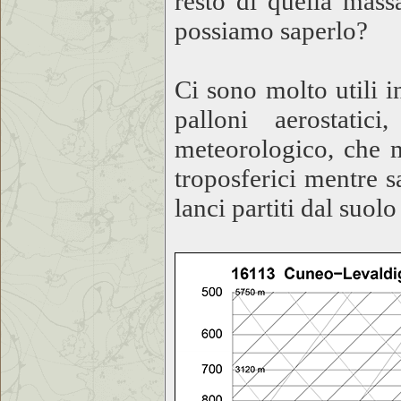
resto di quella mass
possiamo saperlo?
Ci sono molto utili i
palloni aerostatic
meteorologico, che m
troposferici mentre s
lanci partiti dal suolo