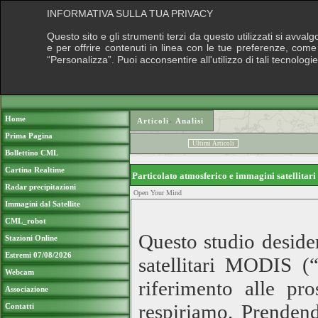
INFORMATIVA SULLA TUA PRIVACY
Questo sito e gli strumenti terzi da questo utilizzati si avval
e per offrire contenuti in linea con le tue preferenze, come
“Personalizza”. Puoi acconsentire all'utilizzo di tali tecnolog
Home
Articoli
›
Analisi
Prima Pagina
Ultimi Articoli
Bollettino CML
Cartina Realtime
Particolato atmosferico e immagini satellitar
Radar precipitazioni
Open Your Mind
Immagini dal Satellite
CML_robot
Questo studio desider
Stazioni Online
Estremi 07/08/2026
satellitari MODIS (
Webcam
riferimento alle pro
Associazione
respiriamo. Prendend
Contatti