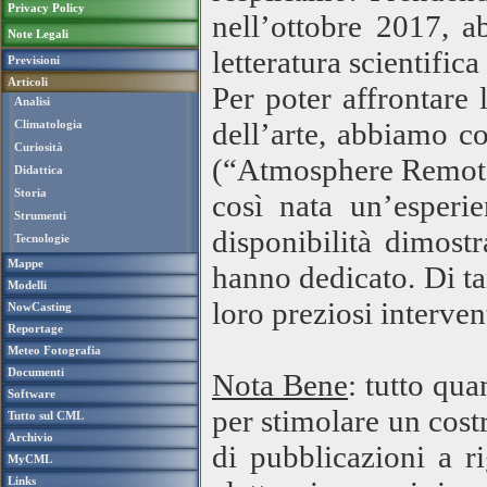
Privacy Policy
nell’ottobre 2017, a
Note Legali
letteratura scientific
Previsioni
Articoli
Per poter affrontare 
Analisi
dell’arte, abbiamo co
Climatologia
Curiosità
(“Atmosphere Remote 
Didattica
Storia
così nata un’esperi
Strumenti
disponibilità dimost
Tecnologie
Mappe
hanno dedicato. Di tan
Modelli
loro preziosi intervent
NowCasting
Reportage
Meteo Fotografia
Documenti
Nota Bene
: tutto qu
Software
per stimolare un costr
Tutto sul CML
Archivio
di pubblicazioni a r
MyCML
Links