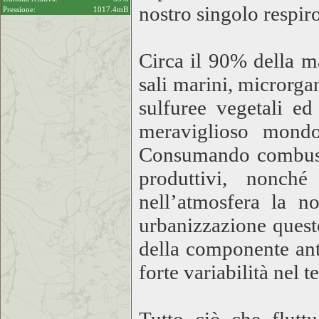
nostro singolo respir
Pressione:
1017.4mB
Circa il 90% della ma
sali marini, microrga
sulfuree vegetali e
meraviglioso mondo
Consumando combustib
produttivi, nonché
nell’atmosfera la n
urbanizzazione quest
della componente ant
forte variabilità nel 