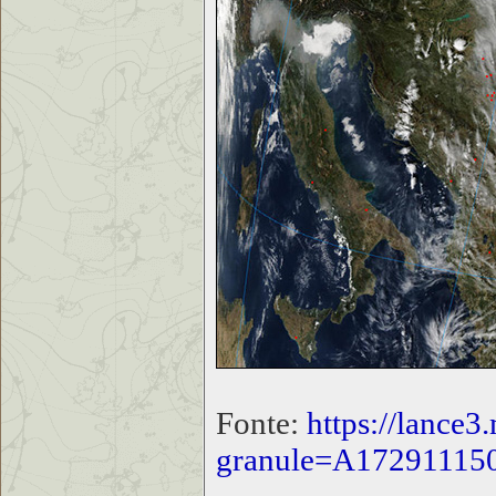
Fonte:
https://lance3
granule=A17291115