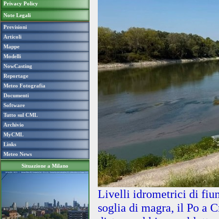
Privacy Policy
Note Legali
Previsioni
Articoli
Mappe
Modelli
NowCasting
Reportage
Meteo Fotografia
Documenti
Software
Tutto sul CML
Archivio
MyCML
Links
Meteo News
Situazione a Milano
Livelli idrometrici di fi
soglia di magra, il Po a 