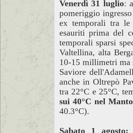
Venerdì 31 lugli
o
: 
pomeriggio ingresso 
ex temporali tra le
esauriti prima del 
temporali sparsi spec
Valtellina, alta Ber
10-15 millimetri ma 
Saviore dell'Adamel
anche in Oltrepò P
tra 22°C e 25°C, te
sui 40°C nel Mant
40.3°C).
Sabato 1 agosto: