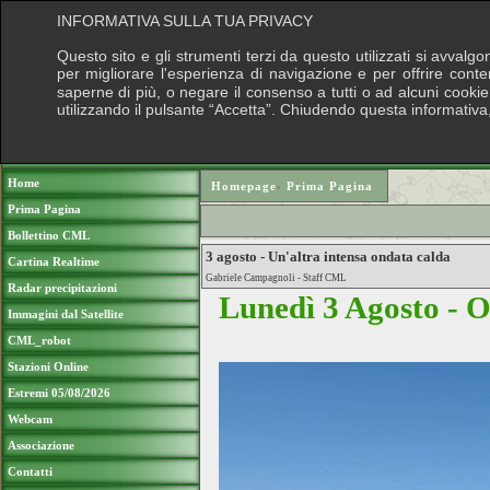
INFORMATIVA SULLA TUA PRIVACY
Questo sito e gli strumenti terzi da questo utilizzati si avvalg
per migliorare l'esperienza di navigazione e per offrire cont
saperne di più, o negare il consenso a tutti o ad alcuni cookie, 
utilizzando il pulsante “Accetta”. Chiudendo questa informativa
Puoi sostenere le nostre attività con un
Home
Homepage
›
Prima Pagina
Prima Pagina
Bollettino CML
3 agosto - Un'altra intensa ondata calda
Cartina Realtime
Gabriele Campagnoli - Staff CML
Radar precipitazioni
Lunedì 3 Agosto - O
Immagini dal Satellite
CML_robot
Stazioni Online
Estremi 05/08/2026
Webcam
Associazione
Contatti