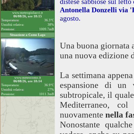
distese sabbiose sul letto
Antonella Donzelli via 
www.meteogiuliacci.it
agosto.
06/08/26, ore 18:15
Temperatura:
36.3°C
Umidità relativa:
38%
Pressione:
1009.7mB
Situazione a Como Lago
Una buona giornata a 
una nuova edizione d
La settimana appena 
www.meteocomo.it
06/08/26, ore 18:14
espansione di un v
Temperatura:
36.9°C
Umidità relativa:
27%
subtropicale, il quale
Pressione:
1011.3mB
Mediterraneo, col
nuovamente
nella f
Nonostante qualche 