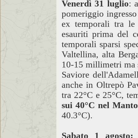
Venerdì 31 lugli
o
: 
pomeriggio ingresso 
ex temporali tra le
esauriti prima del 
temporali sparsi spec
Valtellina, alta Ber
10-15 millimetri ma 
Saviore dell'Adamel
anche in Oltrepò P
tra 22°C e 25°C, te
sui 40°C nel Mant
40.3°C).
Sabato 1 agosto: