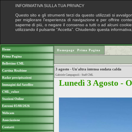
INFORMATIVA SULLA TUA PRIVACY
Questo sito e gli strumenti terzi da questo utilizzati si avvalg
per migliorare l'esperienza di navigazione e per offrire cont
saperne di più, o negare il consenso a tutti o ad alcuni cookie, 
utilizzando il pulsante “Accetta”. Chiudendo questa informativa
Puoi sostenere le nostre attività con un
Home
Homepage
›
Prima Pagina
Prima Pagina
Bollettino CML
3 agosto - Un'altra intensa ondata calda
Cartina Realtime
Gabriele Campagnoli - Staff CML
Radar precipitazioni
Lunedì 3 Agosto - O
Immagini dal Satellite
CML_robot
Stazioni Online
Estremi 05/08/2026
Webcam
Associazione
Contatti