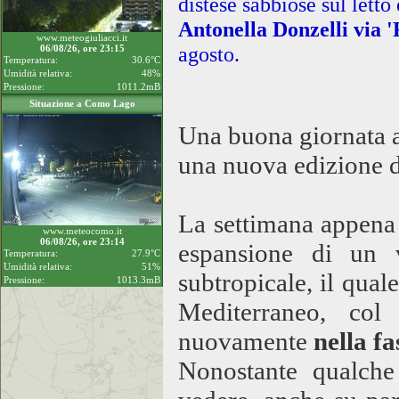
distese sabbiose sul letto
Antonella Donzelli via 
www.meteogiuliacci.it
agosto.
06/08/26, ore 23:15
Temperatura:
30.6°C
Umidità relativa:
48%
Pressione:
1011.2mB
Situazione a Como Lago
Una buona giornata a 
una nuova edizione d
La settimana appena 
www.meteocomo.it
06/08/26, ore 23:14
espansione di un v
Temperatura:
27.9°C
Umidità relativa:
51%
subtropicale, il quale
Pressione:
1013.3mB
Mediterraneo, col
nuovamente
nella f
Nonostante qualche 