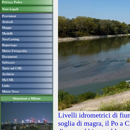
Privacy Policy
Note Legali
Previsioni
Articoli
Mappe
Modelli
NowCasting
Reportage
Meteo Fotografia
Documenti
Software
Tutto sul CML
Archivio
MyCML
Links
Meteo News
Situazione a Milano
Livelli idrometrici di fi
soglia di magra, il Po a 