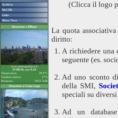
(Clicca il logo 
Archivio
MyCML
Links
Meteo News
Situazione a Milano
La quota associativa
diritto:
A richiedere una
seguente (es. soci
www.meteogiuliacci.it
07/08/26, ore 9:10
Temperatura:
28.6°C
Ad uno sconto di
Umidità relativa:
57%
Pressione:
1013.7mB
della SMI,
Socie
Situazione a Como Lago
speciali su diversi
Ad un database 