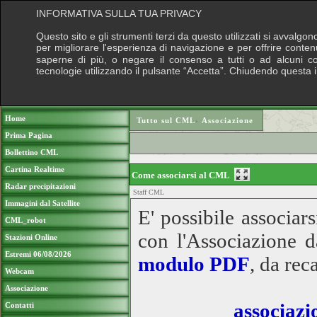
INFORMATIVA SULLA TUA PRIVACY
Questo sito e gli strumenti terzi da questo utilizzati si avvalgon
per migliorare l'esperienza di navigazione e per offrire conten
saperne di più, o negare il consenso a tutti o ad alcuni cook
tecnologie utilizzando il pulsante “Accetta”. Chiudendo questa 
Puoi sostenere le nostre attività con una do
Home
Tutto sul CML
›
Associazione
Prima Pagina
Bollettino CML
Cartina Realtime
Come associarsi al CML
Radar precipitazioni
Staff CML
Immagini dal Satellite
E' possibile associar
CML_robot
con l'Associazione 
Stazioni Online
Estremi 06/08/2026
modulo PDF
, da rec
Webcam
Associazione
associaz
Contatti