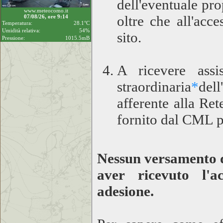
dell'eventuale pr
www.meteocomo.it
oltre che all'acce
07/08/26, ore 9:14
Temperatura:
28.1°C
Umidità relativa:
54%
sito.
Pressione:
1015.5mB
A ricevere assi
straordinaria
*
del
afferente alla R
fornito dal CML pe
Nessun versamento de
aver ricevuto l'a
adesione.