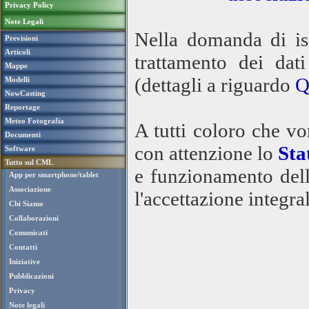
Privacy Policy
Note Legali
Nella domanda di isc
Previsioni
Articoli
trattamento dei da
Mappe
(dettagli a riguardo
Q
Modelli
NowCasting
Reportage
Meteo Fotografia
A tutti coloro che v
Documenti
con attenzione lo
Sta
Software
Tutto sul CML
e funzionamento del
App per smartphone/tablet
Associazione
l'accettazione integra
Chi Siamo
Collaborazioni
Comunicati
Contatti
Iniziative
Pubblicazioni
Privacy
Note legali