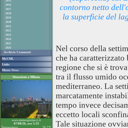
2015
contorno netto dell
2016
2017
2018
la superficie del la
2019
2020
2021
2022
2023
2024
2025
Nel corso della settim
2026
Archivio Commenti
che ha caratterizzato 
MyCML
Links
regione che si è trov
Meteo News
tra il flusso umido oc
Situazione a Milano
mediterraneo.
La sett
marcatamente instabil
tempo invece decisame
eccetto locali sconfi
www.meteogiuliacci.it
Tale situazione ovvi
07/08/26, ore 5:35
Temperatura:
26.2°C