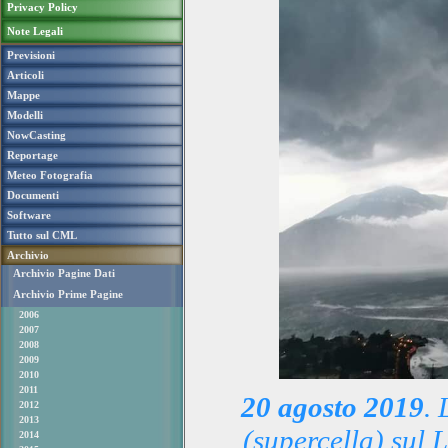
Privacy Policy
Note Legali
Previsioni
Articoli
Mappe
Modelli
NowCasting
Reportage
Meteo Fotografia
Documenti
Software
Tutto sul CML
Archivio
Archivio Pagine Dati
Archivio Prime Pagine
2006
2007
2008
2009
2010
2011
20 agosto 2019
. 
2012
2013
(supercella)
sul L
2014