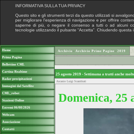
INFORMATIVA SULLA TUA PRIVACY
Questo sito e gli strumenti terzi da questo utilizzati si avvalgon
per migliorare l'esperienza di navigazione e per offrire conten
saperne di più, o negare il consenso a tutti o ad alcuni cook
tecnologie utilizzando il pulsante “Accetta”. Chiudendo questa 
Puoi sostenere le nostre attività con una do
Home
Archivio
›
Archivio Prime Pagine
›
2019
Prima Pagina
Bollettino CML
Cartina Realtime
25 agosto 2019 - Settimana a tratti anche mol
Radar precipitazioni
Ascanio Luigi Scambiati
Immagini dal Satellite
Domenica, 25 
CML_robot
Stazioni Online
Estremi 06/08/2026
Webcam
Associazione
Contatti