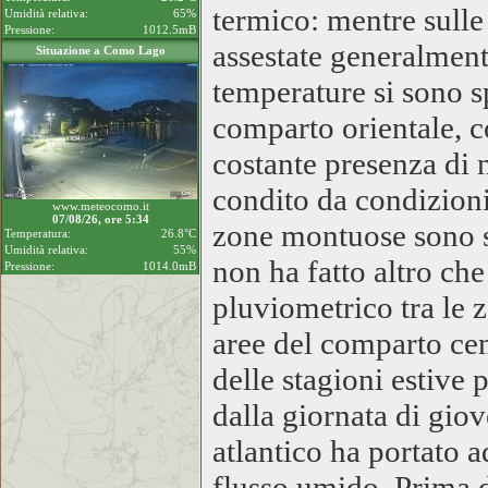
termico: mentre sull
Umidità relativa:
65%
Pressione:
1012.5mB
assestate generalmente
Situazione a Como Lago
temperature si sono s
comparto orientale, c
costante presenza di n
condito da condizioni
www.meteocomo.it
07/08/26, ore 5:34
zone montuose sono sp
Temperatura:
26.8°C
Umidità relativa:
55%
non ha fatto altro ch
Pressione:
1014.0mB
pluviometrico tra le z
aree del comparto ce
delle stagioni estive 
dalla giornata di gio
atlantico ha portato 
flusso umido. Prima d