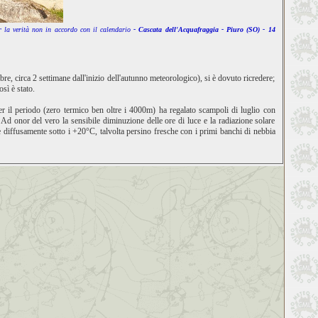
r la verità non in accordo con il calendario
- Cascata dell'Acquafraggia - Piuro (SO) - 14
re, circa 2 settimane dall'inizio dell'autunno meteorologico), si è dovuto ricredere;
sì è stato.
per il periodo (zero termico ben oltre i 4000m) ha regalato scampoli di luglio con
 Ad onor del vero la sensibile diminuzione delle ore di luce e la radiazione solare
 diffusamente sotto i +20°C, talvolta persino fresche con i primi banchi di nebbia