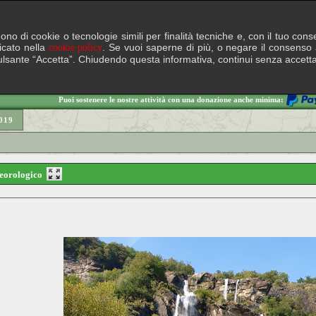
lgono di cookie o tecnologie simili per finalità tecniche e, con il tuo c
ficato nella
. Se vuoi saperne di più, o negare il consenso a
cookie policy
il pulsante “Accetta”. Chiudendo questa informativa, continui senza accett
Puoi sostenere le nostre attività con una donazione anche minima:
019
eteorologico