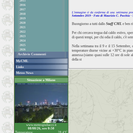
2015
2016
2017
L'immagine ci da conferma di una settimana prett
2018
Settembre
2019 - Foto di Maurizio C. Pocchia -
2019
2020
Buongiorno a tutti dallo
Staff CML
e ben ri
2021
2022
Per chi cercava tregua dal caldo estivo, sper
2023
di questi tempi, per chi odia il caldo, c'è 
2024
2025
Nella settimana tra il 9 e il 15 Settembre,
2026
temperature diurne vicine ai +30°C in pianu
Archivio Commenti
annessa (siamo quasi sulle 12 ore di sole a
della st
MyCML
Links
Meteo News
Situazione a Milano
www.meteogiuliacci.it
08/08/26, ore 0:50
Temperatura:
28.4°C