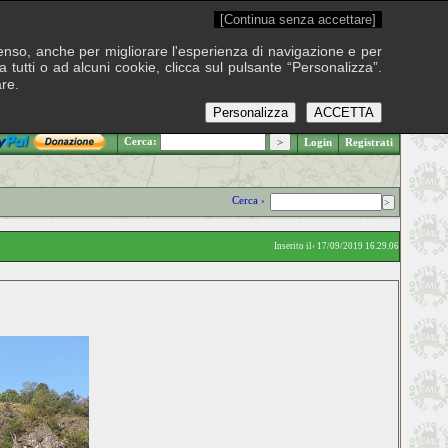
[Continua senza accettare]
onsenso, anche per migliorare l'esperienza di navigazione e per
 tutti o ad alcuni cookie, clicca sul pulsante “Personalizza”.
are.
Personalizza
ACCETTA
.: Sabato 8 agosto 2026
Cerca:
Login
Registrati
Cerca ›
Inserito il› 17/09/2019 16.29.06