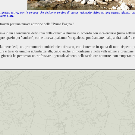
amente estiva, con le persone che decidono persino di cercar refrigerio vicino ad una cascata alpina, pe
 Socio CML
trovati per una nuova edizione della "Prima Pagina"!
ava in un allontanarsi definitivo della canicola almeno in accordo con il calendario (metà settemb
sempre spazio per "sudare", come diceva qualcuno "se qualcosa potrà andare male, andrà male" e co
 da mercoledì, un promontorio anticiclonico africano, con isoterme in quota di tutto rispetto 
ra e tassi di umidità abbastanza alti, caldo anche in montagna e nelle valli alpine e prealpine.
l giorno) ha permesso un rinfrescarsi generale almeno nelle tarde ore notturne, con temperature