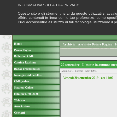
INFORMATIVA SULLA TUA PRIVACY
Questo sito e gli strumenti terzi da questo utilizzati si avva
offrire contenuti in linea con le tue preferenze, come speci
Puoi acconsentire all'utilizzo di tali tecnologie utilizzando 
Home
Archivio
›
Archivio Prime Pagine
›
2
Prima Pagina
Bollettino CML
Cartina Realtime
20 settembre - L'estate in autunno m
Radar precipitazioni
Maurizio C. Pocchia - Staff CML
Immagini dal Satellite
Venerdì 20 settembre 2019 - ore 14
:00
CML_robot
Stazioni Online
Estremi 07/08/2026
Webcam
Associazione
Contatti