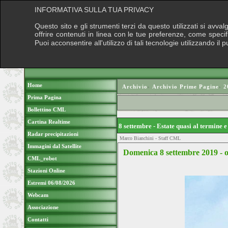
INFORMATIVA SULLA TUA PRIVACY
Questo sito e gli strumenti terzi da questo utilizzati si avva
offrire contenuti in linea con le tue preferenze, come speci
Puoi acconsentire all'utilizzo di tali tecnologie utilizzando 
Home
Archivio
›
Archivio Prime Pagine
›
2
Prima Pagina
Bollettino CML
Cartina Realtime
8 settembre - Estate quasi al termine 
Radar precipitazioni
Marco Bianchini - Staff CML
Immagini dal Satellite
Domenica 8 settembre 2019 - o
CML_robot
Stazioni Online
Estremi 06/08/2026
Webcam
Associazione
Contatti