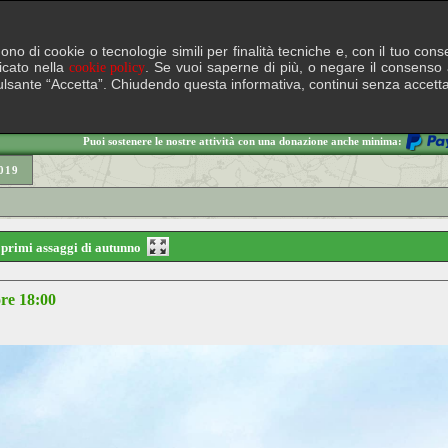
lgono di cookie o tecnologie simili per finalità tecniche e, con il tuo c
ficato nella
. Se vuoi saperne di più, o negare il consenso a
cookie policy
il pulsante “Accetta”. Chiudendo questa informativa, continui senza accett
Puoi sostenere le nostre attività con una donazione anche minima:
019
e primi assaggi di autunno
re 18:00