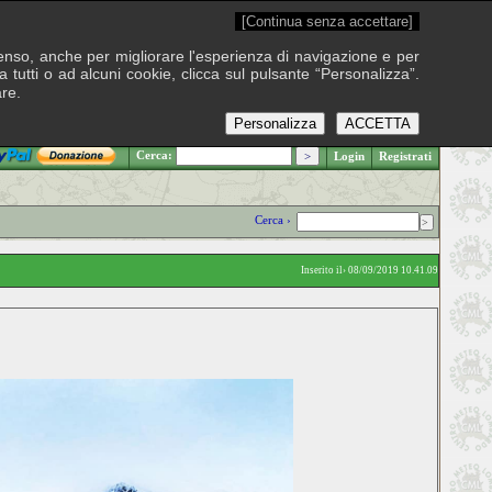
[Continua senza accettare]
onsenso, anche per migliorare l'esperienza di navigazione e per
 tutti o ad alcuni cookie, clicca sul pulsante “Personalizza”.
are.
Personalizza
ACCETTA
.: Venerdì 7 agosto 2026
Cerca:
Login
Registrati
Cerca ›
Inserito il› 08/09/2019 10.41.09