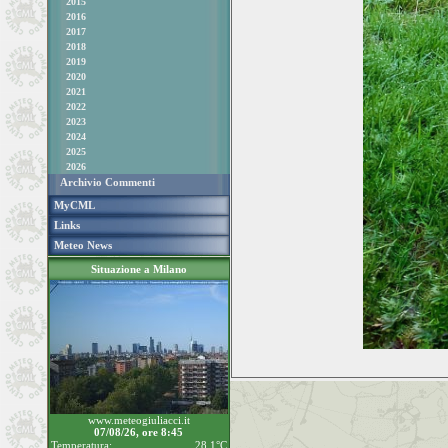
2015
2016
2017
2018
2019
2020
2021
2022
2023
2024
2025
2026
Archivio Commenti
MyCML
Links
Meteo News
Situazione a Milano
www.meteogiuliacci.it
07/08/26, ore 8:45
Temperatura:
28.1°C