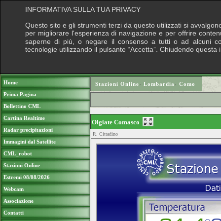
INFORMATIVA SULLA TUA PRIVACY
Questo sito e gli strumenti terzi da questo utilizzati si avvalgon
per migliorare l'esperienza di navigazione e per offrire conten
saperne di più, o negare il consenso a tutti o ad alcuni cook
tecnologie utilizzando il pulsante “Accetta”. Chiudendo questa 
Puoi sostenere le nostre attività con una do
Home
Stazioni Online
›
Lombardia
›
Como
Prima Pagina
Bollettino CML
Cartina Realtime
Olgiate Comasco
Radar precipitazioni
R. Cittadino
Immagini dal Satellite
CML_robot
Stazioni Online
Estremi 08/08/2026
Webcam
Associazione
Contatti