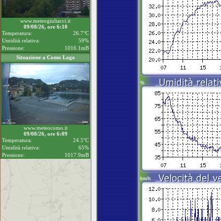
www.meteogiuliacci.it
09/08/26, ore 6:10
Temperatura:
26.7°C
Umidità relativa:
59%
Pressione:
1016.1mB
Situazione a Como Lago
www.meteocomo.it
09/08/26, ore 6:09
Temperatura:
24.5°C
Umidità relativa:
65%
Pressione:
1017.9mB