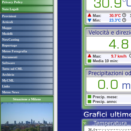
Privacy Policy
Note Legali
Previsioni
Articoli
Mappe
Modelli
NowCasting
Reportage
Meteo Fotografia
Documenti
Software
Tutto sul CML
Archivio
MyCML
Links
Meteo News
Situazione a Milano