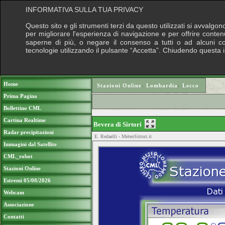
INFORMATIVA SULLA TUA PRIVACY
Questo sito e gli strumenti terzi da questo utilizzati si avvalgon
per migliorare l'esperienza di navigazione e per offrire conten
saperne di più, o negare il consenso a tutti o ad alcuni cook
tecnologie utilizzando il pulsante “Accetta”. Chiudendo questa 
Puoi sostenere le nostre attività con una do
Home
Stazioni Online
›
Lombardia
›
Lecco
Prima Pagina
Bollettino CML
Cartina Realtime
Bevera di Sirtori
Radar precipitazioni
E. Redaelli - MeteoSirtori.it
Immagini dal Satellite
CML_robot
Stazioni Online
Estremi 05/08/2026
Webcam
Associazione
Contatti