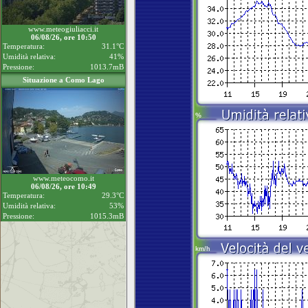
www.meteogiuliacci.it
06/08/26, ore 10:50
Temperatura:
31.1°C
Umidità relativa:
41%
Pressione:
1013.7mB
Situazione a Como Lago
www.meteocomo.it
06/08/26, ore 10:49
Temperatura:
29.3°C
Umidità relativa:
53%
Pressione:
1015.3mB