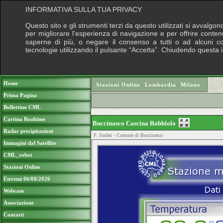
INFORMATIVA SULLA TUA PRIVACY
Questo sito e gli strumenti terzi da questo utilizzati si avvalgon
per migliorare l'esperienza di navigazione e per offrire conten
saperne di più, o negare il consenso a tutti o ad alcuni cook
tecnologie utilizzando il pulsante “Accetta”. Chiudendo questa 
Puoi sostenere le nostre attività con una do
Home
Stazioni Online
›
Lombardia
›
Milano
Prima Pagina
Bollettino CML
Cartina Realtime
Buccinasco Cascina Robbiolo
Radar precipitazioni
F. Sudati - Comune di Buccinasco
Immagini dal Satellite
CML_robot
Stazioni Online
Estremi 06/08/2026
Webcam
Associazione
Contatti