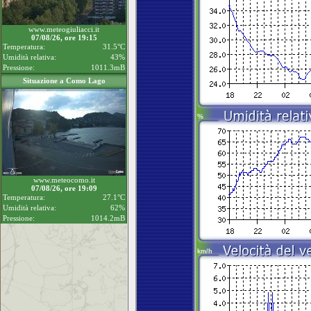
www.meteogiuliacci.it
07/08/26, ore 19:15
Temperatura:
31.5°C
Umidità relativa:
43%
Pressione:
1011.3mB
Situazione a Como Lago
www.meteocomo.it
07/08/26, ore 19:09
Temperatura:
27.1°C
Umidità relativa:
62%
Pressione:
1014.2mB