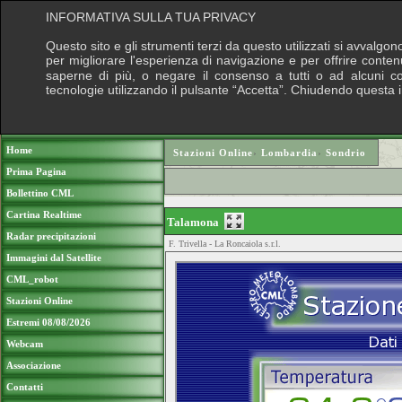
INFORMATIVA SULLA TUA PRIVACY
Questo sito e gli strumenti terzi da questo utilizzati si avvalgon
per migliorare l'esperienza di navigazione e per offrire conten
saperne di più, o negare il consenso a tutti o ad alcuni cook
tecnologie utilizzando il pulsante “Accetta”. Chiudendo questa 
Puoi sostenere le nostre attività con una do
Home
Stazioni Online
›
Lombardia
›
Sondrio
Prima Pagina
Bollettino CML
Cartina Realtime
Talamona
Radar precipitazioni
F. Trivella - La Roncaiola s.r.l.
Immagini dal Satellite
CML_robot
Stazioni Online
Estremi 08/08/2026
Webcam
Associazione
Contatti