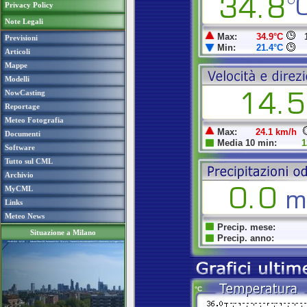
Privacy Policy
Note Legali
Previsioni
Articoli
Mappe
Modelli
NowCasting
Reportage
Meteo Fotografia
Documenti
Software
Tutto sul CML
Archivio
MyCML
Links
Meteo News
Situazione a Milano